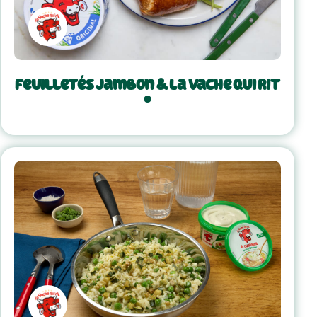
Feuilletés jambon & La Vache qui rit
®