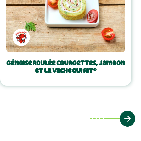
Génoise roulée courgettes, jambon
et La Vache qui rit®