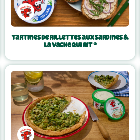
Tartines de rillettes aux sardines &
La Vache qui rit ®