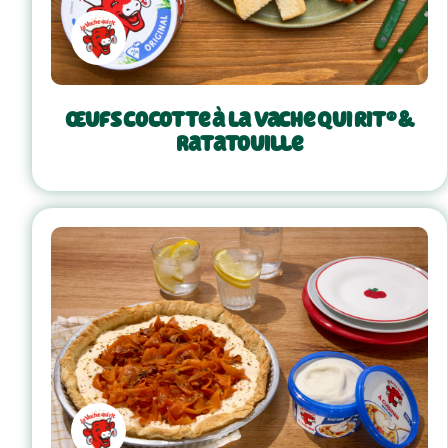
Œufs cocotte à La Vache Qui Rit® &
ratatouille