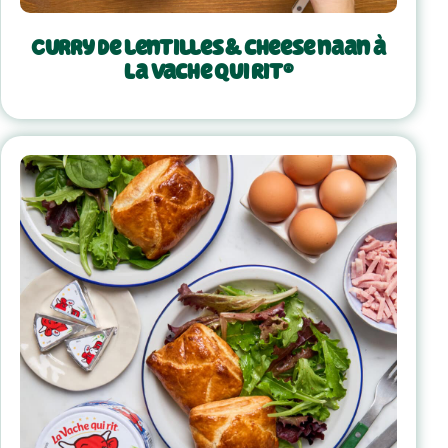
Curry de lentilles & cheese naan à
La Vache Qui Rit®