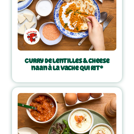
Curry de lentilles & cheese
naan à La Vache Qui Rit®