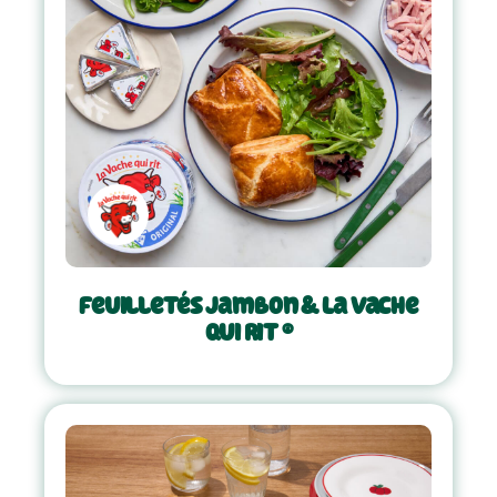
Feuilletés jambon & La Vache
qui rit ®