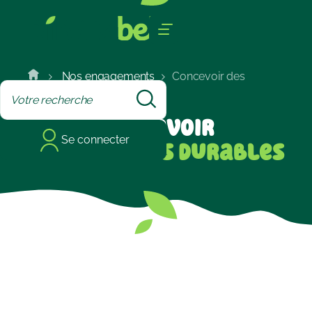
Cookies management panel
Nos engagements
Concevoir des
Portions durables
Concevoir
Se connecter
des Portions durables