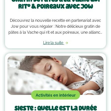
rit® & poireaux avec Jow
Découvrez la nouvelle recette en partenariat avec
Jow pour vous régaler : Notre délicieux gratin de
pâtes à la Vache qui rit et aux poireaux, une alliance
gourmande qui vous fera fondre de plaisir à chaque
Lire la suite
bouchée
Activités en intérieur
Sieste : quelle est la durée