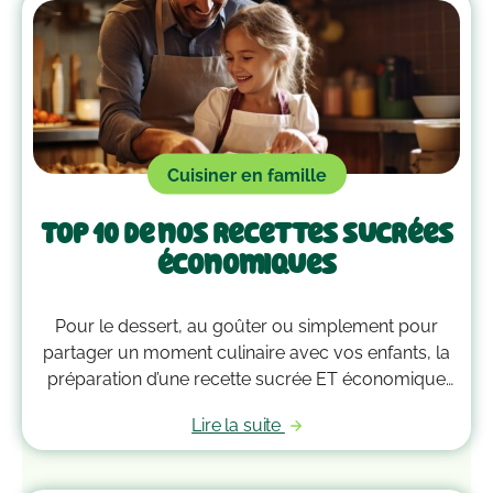
Cuisiner en famille
Top 10 de nos recettes sucrées
économiques
Pour le dessert, au goûter ou simplement pour
partager un moment culinaire avec vos enfants, la
préparation d’une recette sucrée ET économique
pour votre famille nombreuse est toujours un vrai
Lire la suite
plaisir, non ? Laissez-vous guider par vos papilles
dans ce Top 10 des recettes sucrées et
économiques de Ribambel !