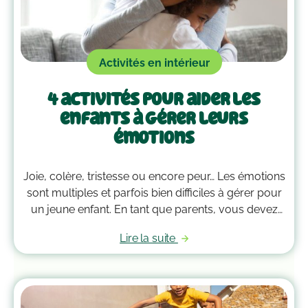
Activités en intérieur
4 activités pour aider les
enfants à gérer leurs
émotions
Joie, colère, tristesse ou encore peur… Les émotions
sont multiples et parfois bien difficiles à gérer pour
un jeune enfant. En tant que parents, vous devez
alors faire preuve de compréhension et avoir parfois
Lire la suite
plus d’un tour dans votre sac pour les
accompagner. Voici quelques outils qui peuvent
vous guider dans la gestion des émotions de vos
enfants !