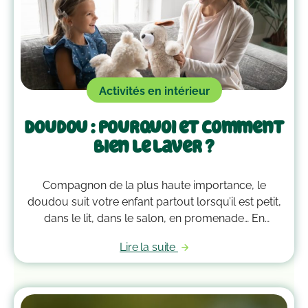
Activités en intérieur
Doudou : pourquoi et comment
bien le laver ?
Compagnon de la plus haute importance, le
doudou suit votre enfant partout lorsqu’il est petit,
dans le lit, dans le salon, en promenade… En
grandissant, il garde bien souvent une place
Lire la suite
essentielle dans son cœur. Alors après avoir
accumulé une quantité de poussière, d’acariens et
d’autres microbes, il est peut-être temps de le
passer à la machine. Mais comment laver un