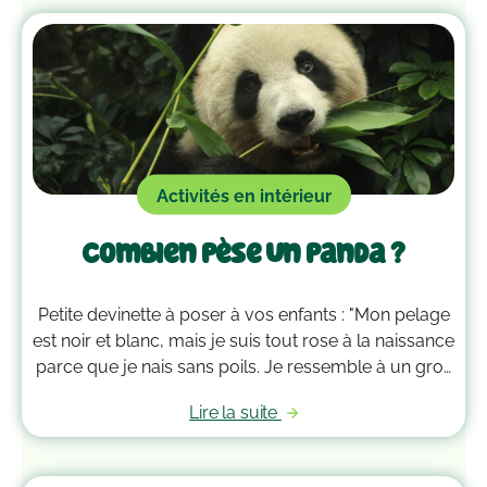
Activités en intérieur
Combien pèse un panda ?
Petite devinette à poser à vos enfants : "Mon pelage
est noir et blanc, mais je suis tout rose à la naissance
parce que je nais sans poils. Je ressemble à un gros
nounours adulte et j’aime particulièrement les
Lire la suite
bambous. Qui suis-je ?" Lorsque vos petits curieux
auront deviné, proposez-leur d’en savoir un peu
plus sur le panda !