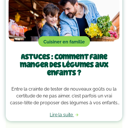
Cuisiner en famille
Astuces : comment faire
manger des légumes aux
enfants ?
Entre la crainte de tester de nouveaux goûts ou la
certitude de ne pas aimer, c’est parfois un vrai
casse-tête de proposer des légumes à vos enfants.
Pas de panique ! Petit à petit, ces quelques astuces
Lire la suite
vous aideront à leur en faire manger facilement.