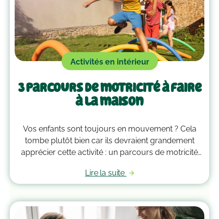
Activités en intérieur
3 parcours de motricité à faire
à la maison
Vos enfants sont toujours en mouvement ? Cela
tombe plutôt bien car ils devraient grandement
apprécier cette activité : un parcours de motricité
spécialement créé pour eux. Voici quelques idées
Lire la suite
qui vous guideront pour savoir comment faire un
parcours de motricité à la maison !