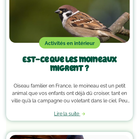
doudou ?
Activités en intérieur
Est-ce que les moineaux
migrent ?
Oiseau familier en France, le moineau est un petit
animal que vos enfants ont déjà dû croiser, tant en
ville qu’à la campagne ou voletant dans le ciel. Peu
farouche, il côtoie l’Homme depuis la nuit des
Lire la suite
temps, été comme hiver. Mais reste-t-il toujours
dans le voisinage ou migre-t-il vers des lieux plus
chauds à l’arrivée du froid ?