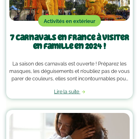
Activités en extérieur
7 carnavals en France à visiter
en famille en 2024 !
La saison des carnavals est ouverte ! Préparez les
masques, les déguisements et n’oubliez pas de vous
parer de couleurs, elles sont incontournables pour
défiler ! Commencez à préparer les festivités, voici
Lire la suite
quelques idées de cavalcades à découvrir en
famille.