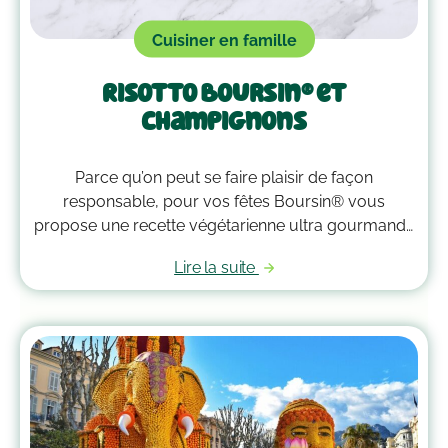
Cuisiner en famille
Risotto Boursin® et
champignons
Parce qu’on peut se faire plaisir de façon
responsable, pour vos fêtes Boursin® vous
propose une recette végétarienne ultra gourmande
de risotto Boursin® et champignons ✨ Une recette
Lire la suite
savoureuse 4 fois moins émettrice en carbone qu’un
risotto avec du poulet (source : calculs Agribalyse,
ADEME). On vous souhaite un bon appétit !