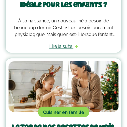
idéale pour les enfants ?
À sa naissance, un nouveau-né a besoin de
beaucoup dormir. C’est est un besoin purement
physiologique. Mais qu’en est-il lorsque l’enfant
grandit ? Quelle est la durée idéale de la sieste pour
Lire la suite
un enfant après 3 ans ? Faisons le point.
Cuisiner en famille