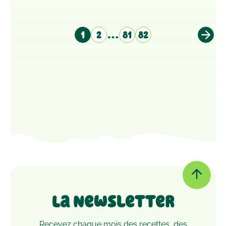
…
1
2
81
82
Page
Page
Page
Page
La Newsletter
Recevez chaque mois des recettes, des