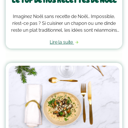
Le top de nos recettes de Noël
Imaginez Noël sans recette de Noël… Impossible,
n’est-ce pas ? Si cuisiner un chapon ou une dinde
reste un plat traditionnel, les idées sont néanmoins
nombreuses. Ribambel vous propose de reprendre
Lire la suite
ou de redécouvrir le top de ses recettes de Noël. À
vous de piocher dedans pour que votre repas de
fête reste mémorable !