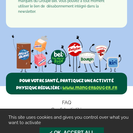
marques du Groupe Bel. Vous pouvez à tout moment
utiliser le lien de
désabonnement
intégré dans la
newsletter.
POUR VOTRE SANTÉ, PRATIQUEZ UNE ACTIVITÉ
PHYSIQUE RÉGULIÈRE :
www.mangerbouger.fr
FAQ
Confidentialité
Paramètres des cookies
This site uses cookies and gives you control over what you
want to activate
CGU
OK, ACCEPT ALL