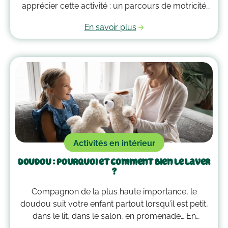
apprécier cette activité : un parcours de motricité
spécialement créé pour eux. Voici quelques idées
En savoir plus
qui vous guideront pour savoir comment faire un
parcours de motricité à la maison !
Activités en intérieur
Doudou : pourquoi et comment bien le laver
?
Compagnon de la plus haute importance, le
doudou suit votre enfant partout lorsqu’il est petit,
dans le lit, dans le salon, en promenade… En