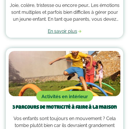
Joie, colère, tristesse ou encore peur… Les émotions
sont multiples et parfois bien difficiles à gérer pour
un jeune enfant. En tant que parents, vous devez
alors faire preuve de compréhension et avoir parfois
En savoir plus
plus d’un tour dans votre sac pour les
accompagner. Voici quelques outils qui peuvent
vous guider dans la gestion des émotions de vos
enfants !
Activités en intérieur
3 parcours de motricité à faire à la maison
Vos enfants sont toujours en mouvement ? Cela
tombe plutôt bien car ils devraient grandement