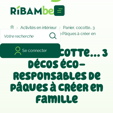
Cookies management panel
Activités en intérieur
Panier, cocotte… 3
décos éco-responsables de Pâques à créer en
famille
Panier, cocotte… 3
Se connecter
décos éco-
responsables de
Pâques à créer en
famille