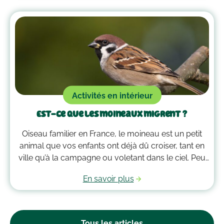
d’autres microbes, il est peut-être temps de le
passer à la machine. Mais comment laver un
doudou ?
Activités en intérieur
Est-ce que les moineaux migrent ?
Oiseau familier en France, le moineau est un petit
animal que vos enfants ont déjà dû croiser, tant en
ville qu’à la campagne ou voletant dans le ciel. Peu
farouche, il côtoie l’Homme depuis la nuit des
En savoir plus
temps, été comme hiver. Mais reste-t-il toujours
dans le voisinage ou migre-t-il vers des lieux plus
chauds à l’arrivée du froid ?
Tous les articles