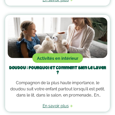
plus d’un tour dans votre sac pour les
accompagner. Voici quelques outils qui peuvent
vous guider dans la gestion des émotions de vos
enfants !
Activités en intérieur
Doudou : pourquoi et comment bien le laver
?
Compagnon de la plus haute importance, le
doudou suit votre enfant partout lorsqu’il est petit,
dans le lit, dans le salon, en promenade… En
grandissant, il garde bien souvent une place
En savoir plus
essentielle dans son cœur. Alors après avoir
accumulé une quantité de poussière, d’acariens et