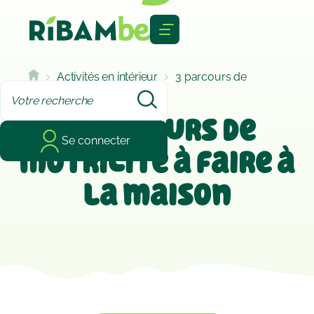
Cookies management panel
Activités en intérieur
3 parcours de
motricité à faire à la maison
3 parcours de
Se connecter
motricité à faire à
la maison