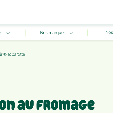
Nos 
és
Nos marques
ri® et carotte
son au fromage