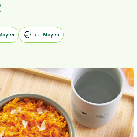
e
Moyen
Coût:
Moyen