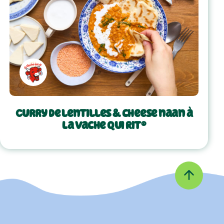
Curry de lentilles & cheese naan à
La Vache Qui Rit®