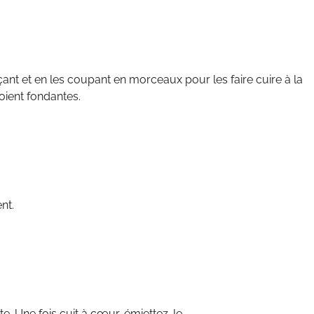
nçant et en les coupant en morceaux pour les faire cuire à la
soient fondantes.
ent.
te. Une fois cuit à cœur, émiettez-le.