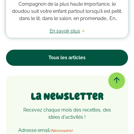
Compagnon de la plus haute importance, le
doudou suit votre enfant partout lorsqu’il est petit,
dans le lit, dans le salon, en promenade… En
grandissant, il garde bien souvent une place
En savoir plus
essentielle dans son cœur. Alors après avoir
accumulé une quantité de poussière, d’acariens et
d’autres microbes, il est peut-être temps de le
passer à la machine. Mais comment laver un
Tous les articles
doudou ?
La Newsletter
Recevez chaque mois des recettes, des
idées d'activités !
Adresse email
(Nécessaire)