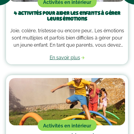
Activités en intérieur
4 activités pour aider les enfants à gérer
leurs émotions
Joie, colère, tristesse ou encore peur… Les émotions
sont multiples et parfois bien difficiles à gérer pour
un jeune enfant. En tant que parents, vous devez
alors faire preuve de compréhension et avoir parfois
En savoir plus
plus d’un tour dans votre sac pour les
accompagner. Voici quelques outils qui peuvent
vous guider dans la gestion des émotions de vos
enfants !
Activités en intérieur