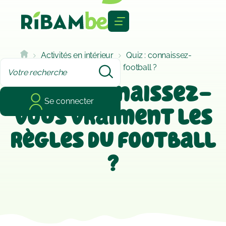
Cookies management panel
Activités en intérieur
Quiz : connaissez-
vous vraiment les règles du football ?
Quiz : connaissez-
Se connecter
vous vraiment les
règles du football
?