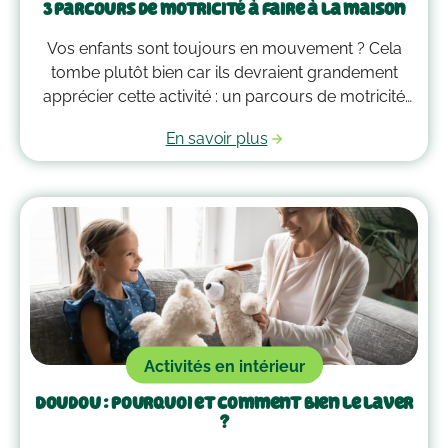
3 parcours de motricité à faire à la maison
Vos enfants sont toujours en mouvement ? Cela
tombe plutôt bien car ils devraient grandement
apprécier cette activité : un parcours de motricité
spécialement créé pour eux. Voici quelques idées
En savoir plus
qui vous guideront pour savoir comment faire un
parcours de motricité à la maison !
Activités en intérieur
Doudou : pourquoi et comment bien le laver
?