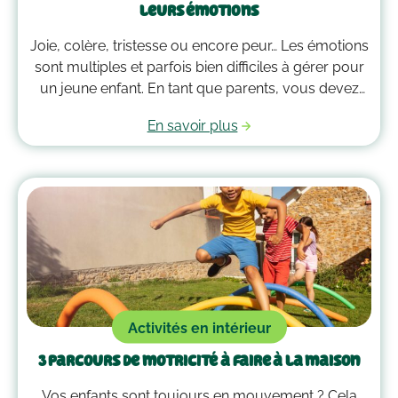
leurs émotions
Joie, colère, tristesse ou encore peur… Les émotions
sont multiples et parfois bien difficiles à gérer pour
un jeune enfant. En tant que parents, vous devez
alors faire preuve de compréhension et avoir parfois
En savoir plus
plus d’un tour dans votre sac pour les
accompagner. Voici quelques outils qui peuvent
vous guider dans la gestion des émotions de vos
enfants !
Activités en intérieur
3 parcours de motricité à faire à la maison
Vos enfants sont toujours en mouvement ? Cela