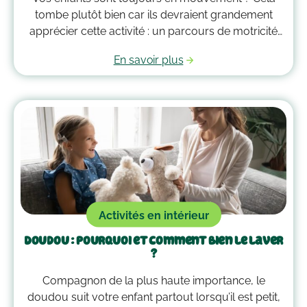
tombe plutôt bien car ils devraient grandement
apprécier cette activité : un parcours de motricité
spécialement créé pour eux. Voici quelques idées
En savoir plus
qui vous guideront pour savoir comment faire un
parcours de motricité à la maison !
Activités en intérieur
Doudou : pourquoi et comment bien le laver
?
Compagnon de la plus haute importance, le
doudou suit votre enfant partout lorsqu’il est petit,