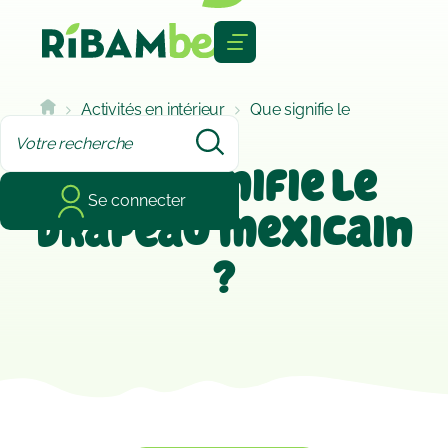
Cookies management panel
Activités en intérieur
Que signifie le
drapeau mexicain ?
Que signifie le
Se connecter
drapeau mexicain
?