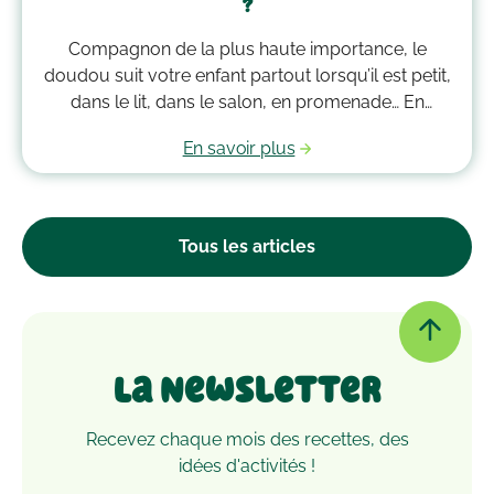
?
Compagnon de la plus haute importance, le
doudou suit votre enfant partout lorsqu’il est petit,
dans le lit, dans le salon, en promenade… En
grandissant, il garde bien souvent une place
En savoir plus
essentielle dans son cœur. Alors après avoir
accumulé une quantité de poussière, d’acariens et
d’autres microbes, il est peut-être temps de le
passer à la machine. Mais comment laver un
Tous les articles
doudou ?
La Newsletter
Recevez chaque mois des recettes, des
idées d'activités !