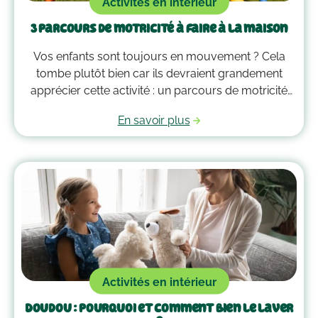
Activités en intérieur
3 parcours de motricité à faire à la maison
Vos enfants sont toujours en mouvement ? Cela
tombe plutôt bien car ils devraient grandement
apprécier cette activité : un parcours de motricité
spécialement créé pour eux. Voici quelques idées
En savoir plus
qui vous guideront pour savoir comment faire un
parcours de motricité à la maison !
Activités en intérieur
Doudou : pourquoi et comment bien le laver