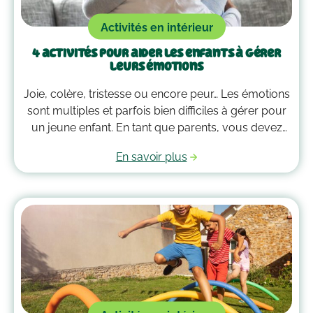
Activités en intérieur
4 activités pour aider les enfants à gérer
leurs émotions
Joie, colère, tristesse ou encore peur… Les émotions
sont multiples et parfois bien difficiles à gérer pour
un jeune enfant. En tant que parents, vous devez
alors faire preuve de compréhension et avoir parfois
En savoir plus
plus d’un tour dans votre sac pour les
accompagner. Voici quelques outils qui peuvent
vous guider dans la gestion des émotions de vos
enfants !