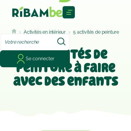
Cookies management panel
Activités en intérieur
5 activités de peinture
à faire avec des enfants
5 activités de
Se connecter
peinture à faire
avec des enfants