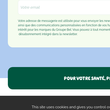
Votre adresse de messagerie est utilisée pour vous envoyer les n
ainsi que des communications personnalisées en fonction de vos 
intérêt pour les marques du Groupe Bel. Vous pouvez à tout moment u
désabonnement
intégré dans la newsletter.
POUR VOTRE SANTÉ, P
FAQ
Confidentialité
Paramètres des cookies
CGU
This site uses cookies and gives you control o