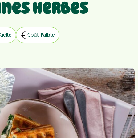
ines Herbes
Facile
Coût:
Faible