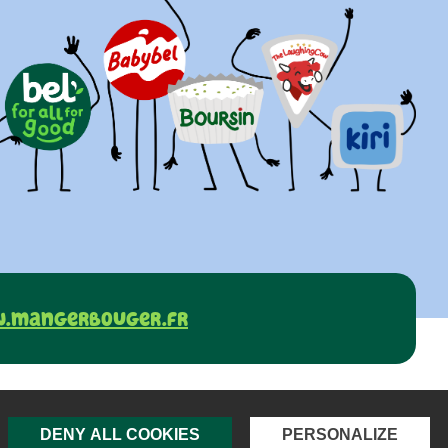
.mangerbouger.fr
Mentions légales
Contact
DENY ALL COOKIES
PERSONALIZE