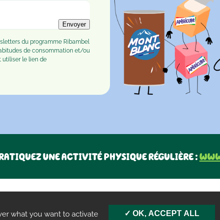
Envoyer
ewsletters du programme Ribambel
habitudes de consommation et/ou
tiliser le lien de
RATIQUEZ UNE ACTIVITÉ PHYSIQUE RÉGULIÈRE :
www
OK, ACCEPT ALL
ver what you want to activate