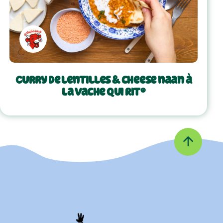
Curry de lentilles & cheese naan à
La Vache Qui Rit®