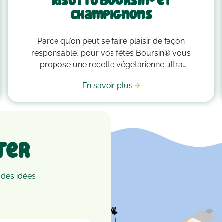
Risotto Boursin® et
champignons
Parce qu’on peut se faire plaisir de façon
responsable, pour vos fêtes Boursin® vous
propose une recette végétarienne ultra
gourmande de risotto Boursin® et champignons ✨
En savoir plus
Une recette savoureuse 4 fois moins émettrice en
carbone qu’un risotto avec du poulet (source :
calculs Agribalyse, ADEME). On vous souhaite un
bon appétit !
ter
 des idées