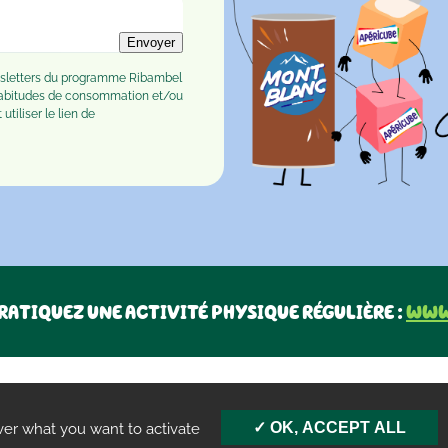
Envoyer
ewsletters du programme Ribambel
habitudes de consommation et/ou
tiliser le lien de
RATIQUEZ UNE ACTIVITÉ PHYSIQUE RÉGULIÈRE :
www
OK, ACCEPT ALL
ver what you want to activate