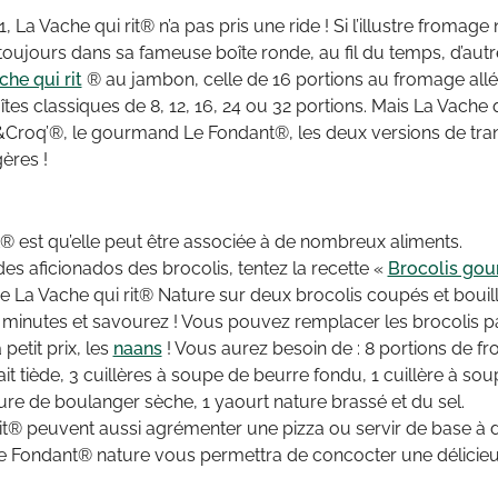
La Vache qui rit® n’a pas pris une ride ! Si l’illustre fromage
oujours dans sa fameuse boîte ronde, au fil du temps, d’autre
che qui rit
® au jambon, celle de 16 portions au fromage allé
îtes classiques de 8, 12, 16, 24 ou 32 portions. Mais La Vache qu
Croq’®, le gourmand Le Fondant®, les deux versions de tran
ères !
t® est qu’elle peut être associée à de nombreux aliments.
des aficionados des brocolis, tentez la recette «
Brocolis go
a Vache qui rit® Nature sur deux brocolis coupés et bouillis.
 minutes et savourez ! Vous pouvez remplacer les brocolis pa
etit prix, les
naans
! Vous aurez besoin de : 8 portions de f
ait tiède, 3 cuillères à soupe de beurre fondu, 1 cuillère à sou
evure de boulanger sèche, 1 yaourt nature brassé et du sel.
rit® peuvent aussi agrémenter une pizza ou servir de base à 
d. Le Fondant® nature vous permettra de concocter une délicieu