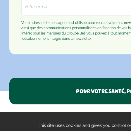
Votre adresse de messagerie est utilisée pour vous envoyer les n
ainsi que des communications personnalisées en fonction de vos 
intérêt pour les marques du Groupe Bel. Vous pouvez à tout moment u
désabonnement
intégré dans la newsletter.
POUR VOTRE SANTÉ, P
FAQ
Confidentialité
Paramètres des cookies
CGU
This site uses cookies and gives you control o