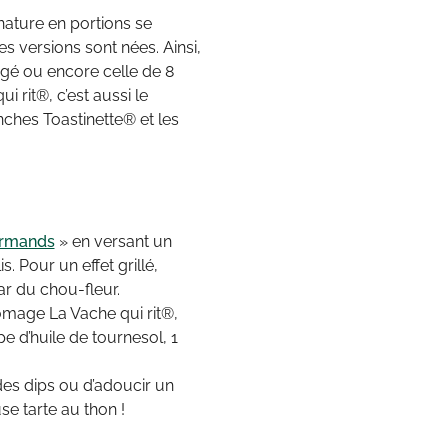
 nature en portions se
s versions sont nées. Ainsi,
gé ou encore celle de 8
i rit®, c’est aussi le
ches Toastinette® et les
urmands
» en versant un
 Pour un effet grillé,
r du chou-fleur.
romage La Vache qui rit®,
pe d’huile de tournesol, 1
des dips ou d’adoucir un
se tarte au thon !