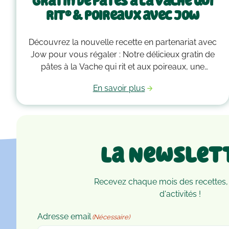
Gratin de pâtes à La Vache qui
rit® & poireaux avec Jow
Découvrez la nouvelle recette en partenariat avec
Jow pour vous régaler : Notre délicieux gratin de
pâtes à la Vache qui rit et aux poireaux, une
alliance gourmande qui vous fera fondre de plaisir
En savoir plus
à chaque bouchée
La Newslet
Recevez chaque mois des recettes,
d'activités !
Adresse email
(Nécessaire)