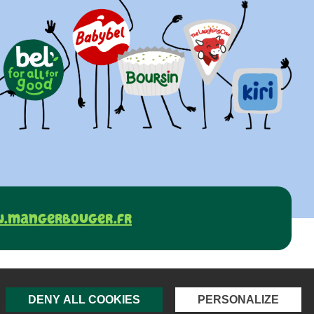
.mangerbouger.fr
Mentions légales
Contact
DENY ALL COOKIES
PERSONALIZE