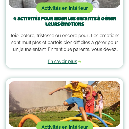
Activités en intérieur
4 activités pour aider les enfants à gérer
leurs émotions
Joie, colère, tristesse ou encore peur… Les émotions
sont multiples et parfois bien difficiles à gérer pour
un jeune enfant. En tant que parents, vous devez
alors faire preuve de compréhension et avoir parfois
En savoir plus
plus d’un tour dans votre sac pour les
accompagner. Voici quelques outils qui peuvent
vous guider dans la gestion des émotions de vos
enfants !
Activités en intérieur