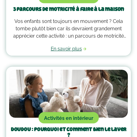
3 parcours de motricité à faire à la maison
Vos enfants sont toujours en mouvement ? Cela
tombe plutôt bien car ils devraient grandement
apprécier cette activité : un parcours de motricité
spécialement créé pour eux. Voici quelques idées
En savoir plus
qui vous guideront pour savoir comment faire un
parcours de motricité à la maison !
Activités en intérieur
Doudou : pourquoi et comment bien le laver
?