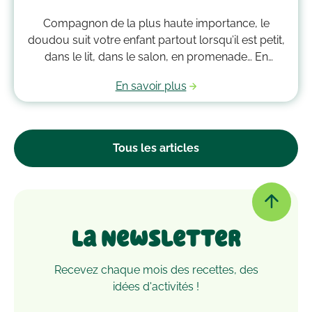
Compagnon de la plus haute importance, le
doudou suit votre enfant partout lorsqu’il est petit,
dans le lit, dans le salon, en promenade… En
grandissant, il garde bien souvent une place
En savoir plus
essentielle dans son cœur. Alors après avoir
accumulé une quantité de poussière, d’acariens et
d’autres microbes, il est peut-être temps de le
passer à la machine. Mais comment laver un
Tous les articles
doudou ?
La Newsletter
Recevez chaque mois des recettes, des
idées d'activités !