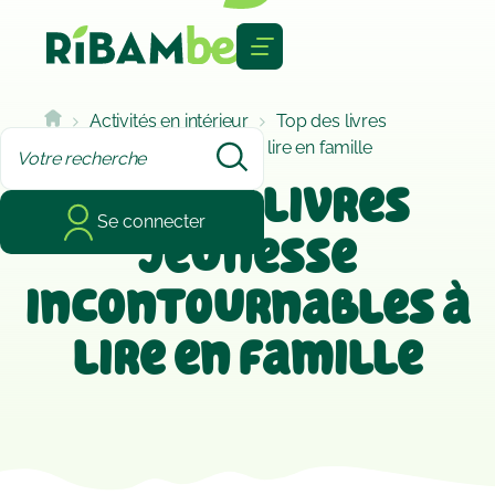
Cookies management panel
Activités en intérieur
Top des livres
jeunesse incontournables à lire en famille
Top des livres
Se connecter
jeunesse
incontournables à
lire en famille