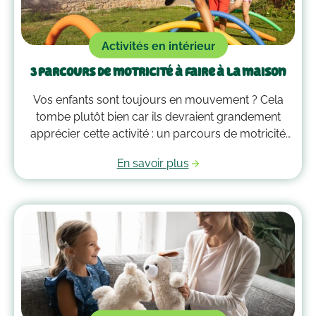
Activités en intérieur
3 parcours de motricité à faire à la maison
Vos enfants sont toujours en mouvement ? Cela
tombe plutôt bien car ils devraient grandement
apprécier cette activité : un parcours de motricité
spécialement créé pour eux. Voici quelques idées
En savoir plus
qui vous guideront pour savoir comment faire un
parcours de motricité à la maison !