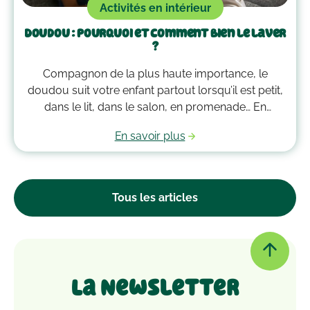
Activités en intérieur
Doudou : pourquoi et comment bien le laver
?
Compagnon de la plus haute importance, le
doudou suit votre enfant partout lorsqu’il est petit,
dans le lit, dans le salon, en promenade… En
grandissant, il garde bien souvent une place
En savoir plus
essentielle dans son cœur. Alors après avoir
accumulé une quantité de poussière, d’acariens et
d’autres microbes, il est peut-être temps de le
passer à la machine. Mais comment laver un
Tous les articles
doudou ?
La Newsletter