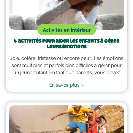
Activités en intérieur
4 activités pour aider les enfants à gérer
leurs émotions
Joie, colère, tristesse ou encore peur… Les émotions
sont multiples et parfois bien difficiles à gérer pour
un jeune enfant. En tant que parents, vous devez
alors faire preuve de compréhension et avoir parfois
En savoir plus
plus d’un tour dans votre sac pour les
accompagner. Voici quelques outils qui peuvent
vous guider dans la gestion des émotions de vos
enfants !