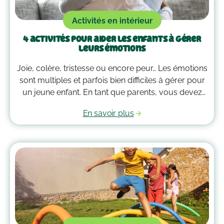
Activités en intérieur
4 activités pour aider les enfants à gérer
leurs émotions
Joie, colère, tristesse ou encore peur… Les émotions
sont multiples et parfois bien difficiles à gérer pour
un jeune enfant. En tant que parents, vous devez
alors faire preuve de compréhension et avoir parfois
En savoir plus
plus d’un tour dans votre sac pour les
accompagner. Voici quelques outils qui peuvent
vous guider dans la gestion des émotions de vos
enfants !