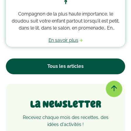
?
Compagnon de la plus haute importance, le
doudou suit votre enfant partout lorsqu’il est petit,
dans le lit, dans le salon, en promenade… En
grandissant, il garde bien souvent une place
En savoir plus
essentielle dans son cœur. Alors après avoir
accumulé une quantité de poussière, d’acariens et
d’autres microbes, il est peut-être temps de le
passer à la machine. Mais comment laver un
Tous les articles
doudou ?
La Newsletter
Recevez chaque mois des recettes, des
idées d'activités !