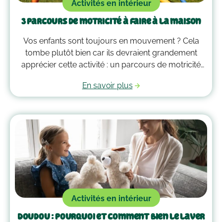
Activités en intérieur
3 parcours de motricité à faire à la maison
Vos enfants sont toujours en mouvement ? Cela
tombe plutôt bien car ils devraient grandement
apprécier cette activité : un parcours de motricité
spécialement créé pour eux. Voici quelques idées
En savoir plus
qui vous guideront pour savoir comment faire un
parcours de motricité à la maison !
Activités en intérieur
Doudou : pourquoi et comment bien le laver