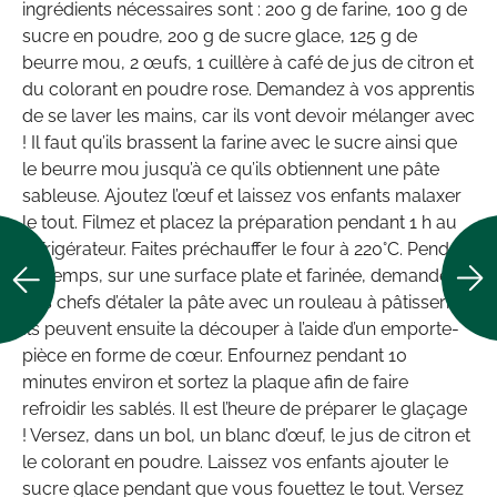
ingrédients nécessaires sont : 200 g de farine, 100 g de
sucre en poudre, 200 g de sucre glace, 125 g de
beurre mou, 2 œufs, 1 cuillère à café de jus de citron et
du colorant en poudre rose. Demandez à vos apprentis
de se laver les mains, car ils vont devoir mélanger avec
! Il faut qu’ils brassent la farine avec le sucre ainsi que
le beurre mou jusqu’à ce qu’ils obtiennent une pâte
sableuse. Ajoutez l’œuf et laissez vos enfants malaxer
le tout. Filmez et placez la préparation pendant 1 h au
réfrigérateur. Faites préchauffer le four à 220°C. Pendant
ce temps, sur une surface plate et farinée, demandez à
vos chefs d’étaler la pâte avec un rouleau à pâtisserie.
Ils peuvent ensuite la découper à l’aide d’un emporte-
pièce en forme de cœur. Enfournez pendant 10
minutes environ et sortez la plaque afin de faire
refroidir les sablés. Il est l’heure de préparer le glaçage
! Versez, dans un bol, un blanc d’œuf, le jus de citron et
le colorant en poudre. Laissez vos enfants ajouter le
sucre glace pendant que vous fouettez le tout. Versez