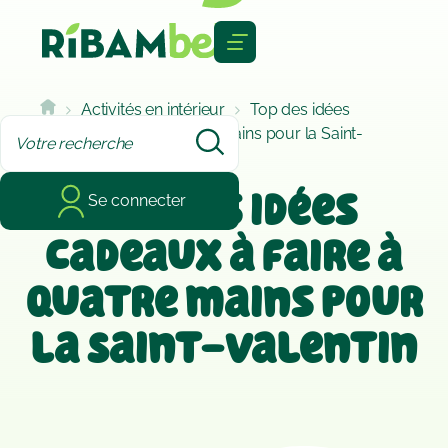
Cookies management panel
Activités en intérieur
Top des idées
cadeaux à faire à quatre mains pour la Saint-
Valentin
Top des idées
Se connecter
cadeaux à faire à
quatre mains pour
la Saint-Valentin