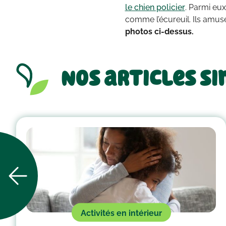
le chien policier
. Parmi eux
comme l’écureuil. Ils amuse
photos ci-dessus.
Nos articles si
Activités en intérieur