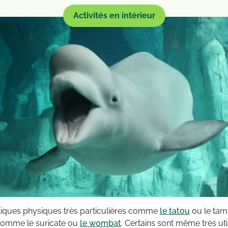
Activités en intérieur
stiques physiques très particulières comme
le tatou
ou le tama
comme le suricate ou
le wombat
. Certains sont même très u