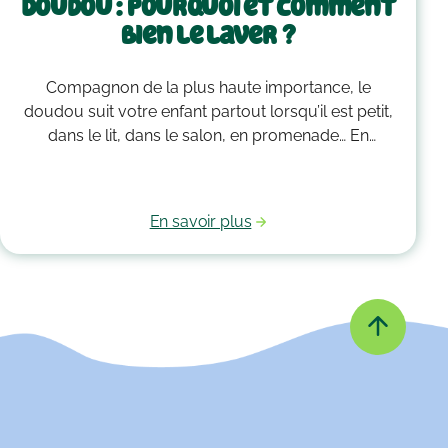
Doudou : pourquoi et comment
bien le laver ?
Compagnon de la plus haute importance, le
doudou suit votre enfant partout lorsqu’il est petit,
dans le lit, dans le salon, en promenade… En
grandissant, il garde bien souvent une place
essentielle dans son cœur. Alors après avoir
accumulé une quantité de poussière, d’acariens et
En savoir plus
d’autres microbes, il est peut-être temps de le
passer à la machine. Mais comment laver un
doudou ?