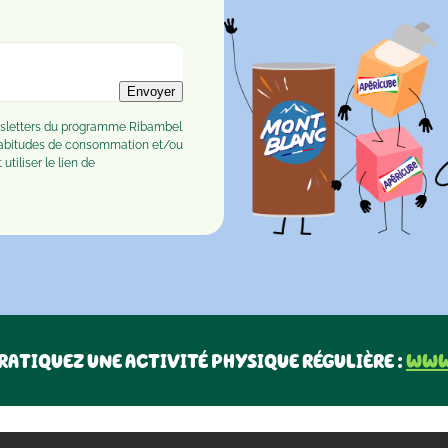
Envoyer
ewsletters du programme Ribambel
habitudes de consommation et/ou
tiliser le lien de
RATIQUEZ UNE ACTIVITÉ PHYSIQUE RÉGULIÈRE :
www