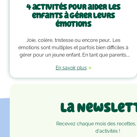
4 activités pour aider les
enfants à gérer leurs
émotions
Joie, colère, tristesse ou encore peur… Les
émotions sont multiples et parfois bien difficiles à
gérer pour un jeune enfant. En tant que parents,
vous devez alors faire preuve de compréhension
En savoir plus
et avoir parfois plus d’un tour dans votre sac pour
les accompagner. Voici quelques outils qui
peuvent vous guider dans la gestion des émotions
de vos enfants !
La Newslet
Recevez chaque mois des recettes,
d'activités !