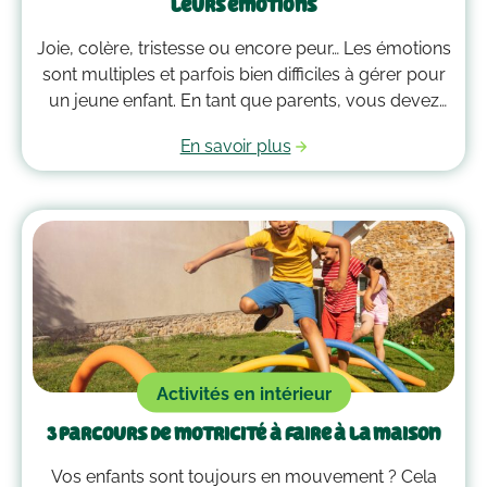
leurs émotions
Joie, colère, tristesse ou encore peur… Les émotions
sont multiples et parfois bien difficiles à gérer pour
un jeune enfant. En tant que parents, vous devez
alors faire preuve de compréhension et avoir parfois
En savoir plus
plus d’un tour dans votre sac pour les
accompagner. Voici quelques outils qui peuvent
vous guider dans la gestion des émotions de vos
enfants !
Activités en intérieur
3 parcours de motricité à faire à la maison
Vos enfants sont toujours en mouvement ? Cela