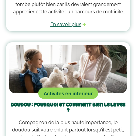
tombe plutôt bien car ils devraient grandement
apprécier cette activité : un parcours de motricité
spécialement créé pour eux. Voici quelques idées
En savoir plus
qui vous guideront pour savoir comment faire un
parcours de motricité à la maison !
Activités en intérieur
Doudou : pourquoi et comment bien le laver
?
Compagnon de la plus haute importance, le
doudou suit votre enfant partout lorsqu’il est petit,