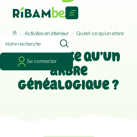
Cookies management panel
Activités en intérieur
Qu’est-ce qu’un arbre
généalogique ?
Qu’est-ce qu’un
Se connecter
arbre
généalogique ?