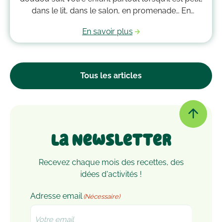
dans le lit, dans le salon, en promenade… En
grandissant, il garde bien souvent une place
En savoir plus
essentielle dans son cœur. Alors après avoir
accumulé une quantité de poussière, d’acariens et
d’autres microbes, il est peut-être temps de le
passer à la machine. Mais comment laver un
Tous les articles
doudou ?
La Newsletter
Recevez chaque mois des recettes, des
idées d'activités !
Adresse email
(Nécessaire)