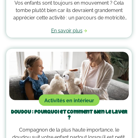
Vos enfants sont toujours en mouvement ? Cela
tombe plutôt bien car ils devraient grandement
apprécier cette activité : un parcours de motricité
spécialement créé pour eux. Voici quelques idées
En savoir plus
qui vous guideront pour savoir comment faire un
parcours de motricité à la maison !
Activités en intérieur
Doudou : pourquoi et comment bien le laver
?
Compagnon de la plus haute importance, le
doudou suit votre enfant partout lorsqu’il est petit,