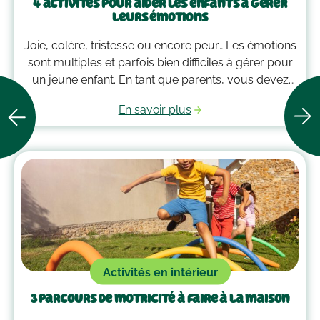
4 activités pour aider les enfants à gérer
leurs émotions
Joie, colère, tristesse ou encore peur… Les émotions
sont multiples et parfois bien difficiles à gérer pour
un jeune enfant. En tant que parents, vous devez
alors faire preuve de compréhension et avoir parfois
En savoir plus
plus d’un tour dans votre sac pour les
accompagner. Voici quelques outils qui peuvent
vous guider dans la gestion des émotions de vos
enfants !
Activités en intérieur
3 parcours de motricité à faire à la maison