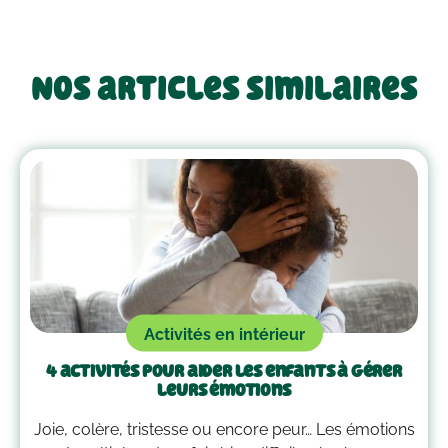
Nos articles similaires
Activités en intérieur
4 activités pour aider les enfants à gérer
leurs émotions
Joie, colère, tristesse ou encore peur… Les émotions