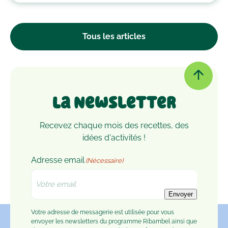
accumulé une quantité de poussière, d’acariens et
d’autres microbes, il est peut-être temps de le
passer à la machine. Mais comment laver un
Tous les articles
doudou ?
La Newsletter
Recevez chaque mois des recettes, des
idées d'activités !
Adresse email
(Nécessaire)
Envoyer
Votre adresse de messagerie est utilisée pour vous
envoyer les newsletters du programme Ribambel ainsi que