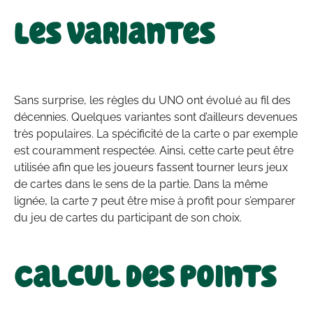
Les variantes
Sans surprise, les règles du UNO ont évolué au fil des
décennies. Quelques variantes sont d’ailleurs devenues
très populaires. La spécificité de la carte 0 par exemple
est couramment respectée. Ainsi, cette carte peut être
utilisée afin que les joueurs fassent tourner leurs jeux
de cartes dans le sens de la partie. Dans la même
lignée, la carte 7 peut être mise à profit pour s’emparer
du jeu de cartes du participant de son choix.
Calcul des points