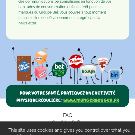
des communications personnalisées en fonction de vos
habitudes de consommation et/ou intérêt pour les
marques du Groupe Bel. Vous pouvez à tout moment
utiliser le lien de
désabonnement
intégré dans la
newsletter.
POUR VOTRE SANTÉ, PRATIQUEZ UNE ACTIVITÉ
PHYSIQUE RÉGULIÈRE :
www.mangerbouger.fr
FAQ
Confidentialité
Paramètres des cookies
This site uses cookies and gives you control over what you