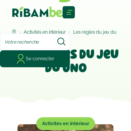
Cookies management panel
Activités en intérieur
Les règles du jeu du
UNO
Les règles du jeu
Se connecter
du UNO
Activités en intérieur