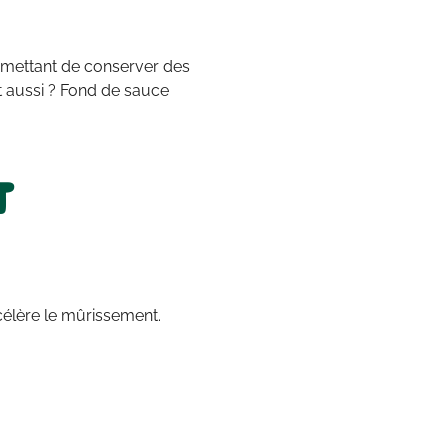
ermettant de conserver des
t aussi ? Fond de sauce
t
célère le mûrissement.