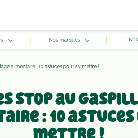
Nos 
és
Nos marques
lage alimentaire : 10 astuces pour s’y mettre !
es stop au gaspil
aire : 10 astuces 
mettre !