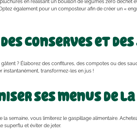
d’épluchures en réalisant un bouillon de légumes zéro déchet 
ptez également pour un composteur afin de créer un « engr
 des conserves et des
se gâtent ? Élaborez des confitures, des compotes ou des sauc
er instantanément, transformez-les en jus !
iser ses menus de la
la semaine, vous limiterez le gaspillage alimentaire. Achet
 superflu et éviter de jeter.