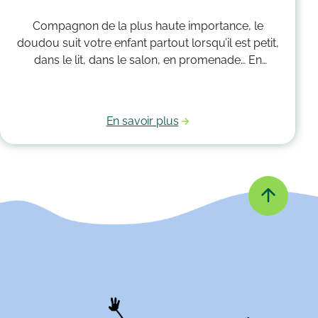
Compagnon de la plus haute importance, le
doudou suit votre enfant partout lorsqu’il est petit,
dans le lit, dans le salon, en promenade… En
grandissant, il garde bien souvent une place
essentielle dans son cœur. Alors après avoir
accumulé une quantité de poussière, d’acariens et
En savoir plus
d’autres microbes, il est peut-être temps de le
passer à la machine. Mais comment laver un
doudou ?