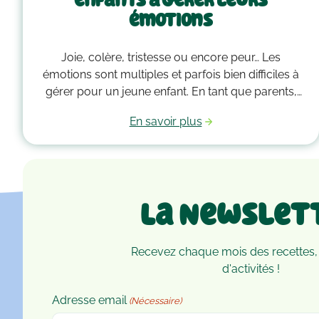
enfants à gérer leurs
émotions
Joie, colère, tristesse ou encore peur… Les
émotions sont multiples et parfois bien difficiles à
gérer pour un jeune enfant. En tant que parents,
vous devez alors faire preuve de compréhension
En savoir plus
et avoir parfois plus d’un tour dans votre sac pour
les accompagner. Voici quelques outils qui
peuvent vous guider dans la gestion des émotions
de vos enfants !
La Newslet
Recevez chaque mois des recettes,
d'activités !
Adresse email
(Nécessaire)