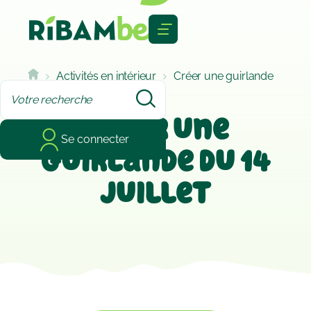
Cookies management panel
Activités en intérieur
Créer une guirlande
du 14 juillet
Créer une
Se connecter
guirlande du 14
juillet