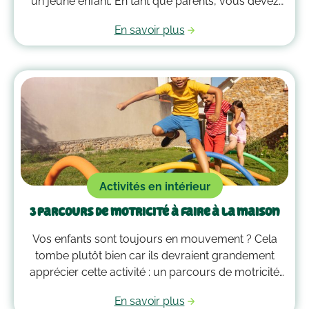
un jeune enfant. En tant que parents, vous devez
alors faire preuve de compréhension et avoir parfois
En savoir plus
plus d’un tour dans votre sac pour les
accompagner. Voici quelques outils qui peuvent
vous guider dans la gestion des émotions de vos
enfants !
Activités en intérieur
3 parcours de motricité à faire à la maison
Vos enfants sont toujours en mouvement ? Cela
tombe plutôt bien car ils devraient grandement
apprécier cette activité : un parcours de motricité
spécialement créé pour eux. Voici quelques idées
En savoir plus
qui vous guideront pour savoir comment faire un