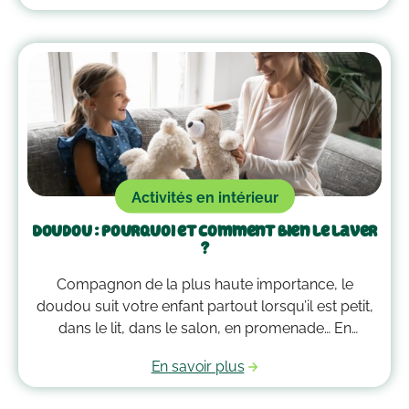
parcours de motricité à la maison !
Activités en intérieur
Doudou : pourquoi et comment bien le laver
?
Compagnon de la plus haute importance, le
doudou suit votre enfant partout lorsqu’il est petit,
dans le lit, dans le salon, en promenade… En
grandissant, il garde bien souvent une place
En savoir plus
essentielle dans son cœur. Alors après avoir
accumulé une quantité de poussière, d’acariens et