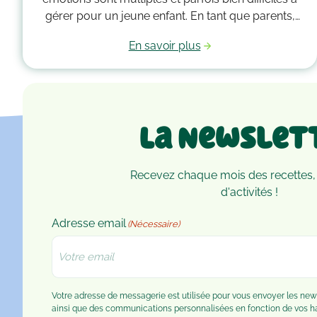
gérer pour un jeune enfant. En tant que parents,
vous devez alors faire preuve de compréhension
En savoir plus
et avoir parfois plus d’un tour dans votre sac pour
les accompagner. Voici quelques outils qui
peuvent vous guider dans la gestion des émotions
de vos enfants !
La Newslet
Recevez chaque mois des recettes,
d'activités !
Adresse email
(Nécessaire)
Votre adresse de messagerie est utilisée pour vous envoyer les n
ainsi que des communications personnalisées en fonction de vos 