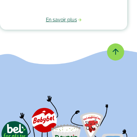
grandissant, il garde bien souvent une place
essentielle dans son cœur. Alors après avoir
accumulé une quantité de poussière, d’acariens et
En savoir plus
d’autres microbes, il est peut-être temps de le
passer à la machine. Mais comment laver un
doudou ?