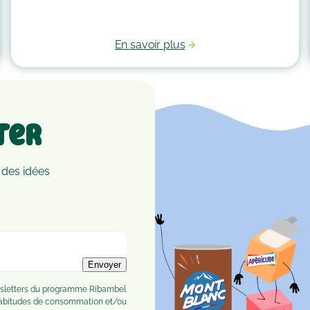
spécialement créé pour eux. Voici quelques idées
qui vous guideront pour savoir comment faire un
parcours de motricité à la maison !
En savoir plus
ter
 des idées
Envoyer
ewsletters du programme Ribambel
habitudes de consommation et/ou