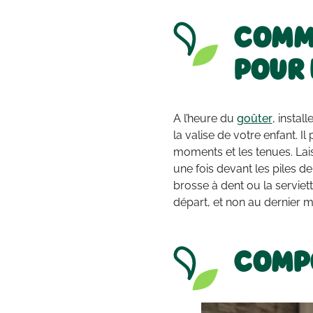
COMM
POUR 
A l’heure du
goûter
, instal
la valise de votre enfant. Il p
moments et les tenues. Lais
une fois devant les piles 
brosse à dent ou la serviett
départ, et non au dernier m
COMPO