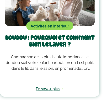
Activités en intérieur
Doudou : pourquoi et comment
bien le laver ?
Compagnon de la plus haute importance, le
doudou suit votre enfant partout lorsqu’il est petit,
dans le lit, dans le salon, en promenade… En
grandissant, il garde bien souvent une place
essentielle dans son cœur. Alors après avoir
accumulé une quantité de poussière, d’acariens et
En savoir plus
d’autres microbes, il est peut-être temps de le
passer à la machine. Mais comment laver un
doudou ?