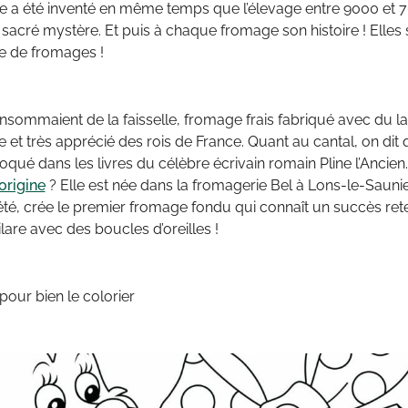
a été inventé en même temps que l’élevage entre 9000 et 70
 sacré mystère. Et puis à chaque fromage son histoire ! Elles 
 de fromages !
ommaient de la faisselle, fromage frais fabriqué avec du lait ca
t très apprécié des rois de France. Quant au cantal, on dit qu
ué dans les livres du célèbre écrivain romain Pline l’Ancien. 
origine
? Elle est née dans la fromagerie Bel à Lons-le-Saunier
iété, crée le premier fromage fondu qui connaît un succès reten
lare avec des boucles d’oreilles !
pour bien le colorier