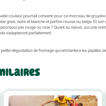
lle couleur pourrait convenir pour ce morceau de gruyère. P
obe grise, noire et blanche et parfois rousse ou beige. Et son
, pourquoi pas rouge ou rose ? Quant au nœud, aucune restri
iste s’adapteront parfaitement.
e petite dégustation de fromage qui enchantera les papilles d
milaires