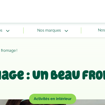
Nos 
és
Nos marques
 fromage !
age : un beau fr
Activités en intérieur