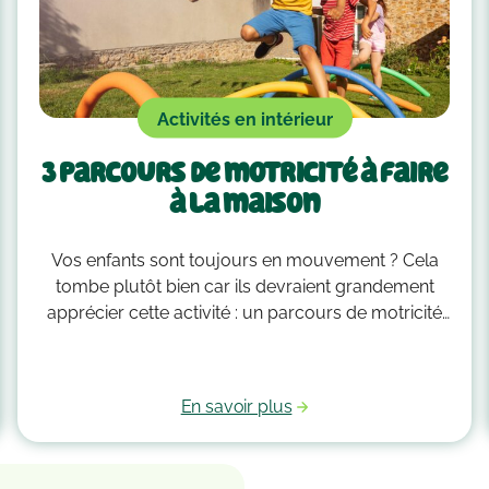
Activités en intérieur
3 parcours de motricité à faire
à la maison
Vos enfants sont toujours en mouvement ? Cela
tombe plutôt bien car ils devraient grandement
apprécier cette activité : un parcours de motricité
spécialement créé pour eux. Voici quelques idées
qui vous guideront pour savoir comment faire un
parcours de motricité à la maison !
En savoir plus