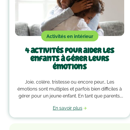
Activités en intérieur
4 activités pour aider les
enfants à gérer leurs
émotions
Joie, colère, tristesse ou encore peur… Les
émotions sont multiples et parfois bien difficiles à
gérer pour un jeune enfant. En tant que parents,
vous devez alors faire preuve de compréhension
En savoir plus
et avoir parfois plus d’un tour dans votre sac pour
les accompagner. Voici quelques outils qui
peuvent vous guider dans la gestion des émotions