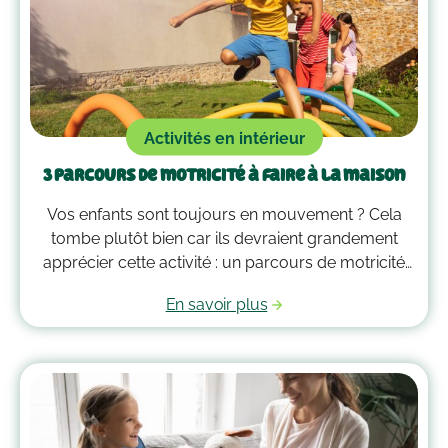
Activités en intérieur
3 parcours de motricité à faire à la maison
Vos enfants sont toujours en mouvement ? Cela
tombe plutôt bien car ils devraient grandement
apprécier cette activité : un parcours de motricité
spécialement créé pour eux. Voici quelques idées
En savoir plus
qui vous guideront pour savoir comment faire un
parcours de motricité à la maison !