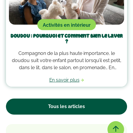
Activités en intérieur
Doudou : pourquoi et comment bien le laver
?
Compagnon de la plus haute importance, le
doudou suit votre enfant partout lorsqu’il est petit,
dans le lit, dans le salon, en promenade… En
grandissant, il garde bien souvent une place
En savoir plus
essentielle dans son cœur. Alors après avoir
accumulé une quantité de poussière, d’acariens et
d’autres microbes, il est peut-être temps de le
passer à la machine. Mais comment laver un
Tous les articles
doudou ?