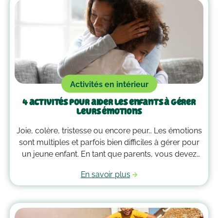
Activités en intérieur
4 activités pour aider les enfants à gérer
leurs émotions
Joie, colère, tristesse ou encore peur… Les émotions
sont multiples et parfois bien difficiles à gérer pour
un jeune enfant. En tant que parents, vous devez
alors faire preuve de compréhension et avoir parfois
En savoir plus
plus d’un tour dans votre sac pour les
accompagner. Voici quelques outils qui peuvent
vous guider dans la gestion des émotions de vos
enfants !