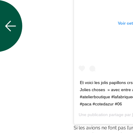
Voir ce
Et voici les jolis papillons c
Jolies choses » avec entre 
#atelierboutique #lafabrique
#paca #cotedazur #06
Une publication partage par
Si les avions ne font pas l