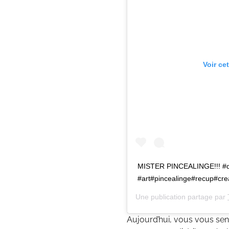
Voir ce
MISTER PINCEALINGE!!! #didie
#art#pincealinge#recup#cre
Une publication partage par
Aujourd’hui, vous vous sent