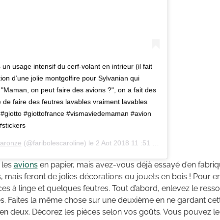
un usage intensif du cerf-volant en intrieur (il fait
ion d’une jolie montgolfire pour Sylvanian qui
, "Maman, on peut faire des avions ?", on a fait des
 de faire des feutres lavables vraiment lavables
s #giotto #giottofrance #vismaviedemaman #avion
stickers
laronze
(@faribolescaroline) le
2 Aot 2018 11 :51 PDT
 les
avions
en papier, mais avez-vous déjà essayé d’en fabriq
s, mais feront de jolies décorations ou jouets en bois ! Pour en
nces à linge et quelques feutres. Tout d’abord, enlevez le resso
s. Faites la même chose sur une deuxième en ne gardant cette
 deux. Décorez les pièces selon vos goûts. Vous pouvez les