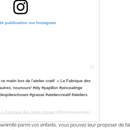
tte publication sur Instagram
rs ce matin lors de l’atelier cratif » La Fabrique des
autres, nounours! #diy #papillon #pincealinge
desjolieschoses #grasse #ateliercreatif #ateliers
La Fabrique des Jolies choses
(@lafabriquedesjolieschoses) le
6 Juin 
’unanimité parmi vos enfants, vous pouvez leur proposer de fa