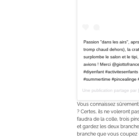
Passion "dans les airs", aprs 
tromp chaud dehors), la crat
surplombe le salon et le tipi
avions ! Merci @giottofrance
#diyenfant #activitesenfant
#summertime #pincealinge #
Une publication partage par
Vous connaissez sûrement
? Certes, ils ne voleront pa
faudra de la colle, trois pi
et gardez les deux branche
branche que vous coupez en