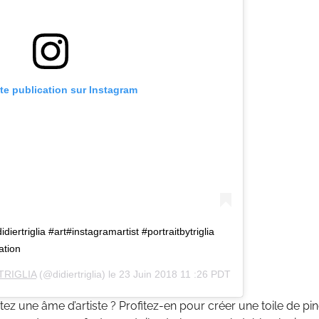
tte publication sur Instagram
rtriglia #art#instagramartist #portraitbytriglia
ation
TRIGLIA
(@didiertriglia) le
23 Juin 2018 11 :26 PDT
ez une âme d’artiste ? Profitez-en pour créer une toile de pin