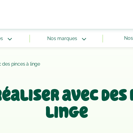
Nos 
és
Nos marques
c des pinces à linge
 réaliser avec des 
linge