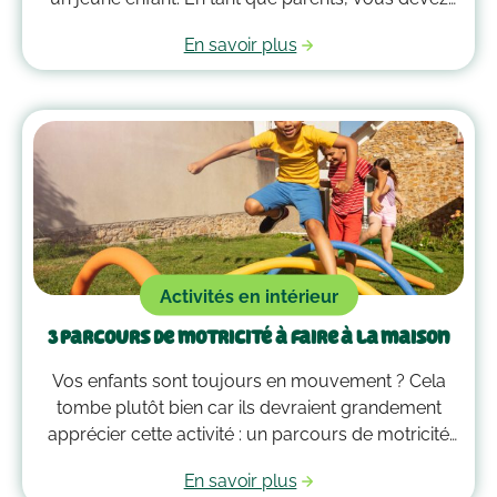
alors faire preuve de compréhension et avoir parfois
En savoir plus
plus d’un tour dans votre sac pour les
accompagner. Voici quelques outils qui peuvent
vous guider dans la gestion des émotions de vos
enfants !
Activités en intérieur
3 parcours de motricité à faire à la maison
Vos enfants sont toujours en mouvement ? Cela
tombe plutôt bien car ils devraient grandement
apprécier cette activité : un parcours de motricité
spécialement créé pour eux. Voici quelques idées
En savoir plus
qui vous guideront pour savoir comment faire un