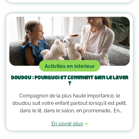
parcours de motricité à la maison !
Activités en intérieur
Doudou : pourquoi et comment bien le laver
?
Compagnon de la plus haute importance, le
doudou suit votre enfant partout lorsqu’il est petit,
dans le lit, dans le salon, en promenade… En
grandissant, il garde bien souvent une place
En savoir plus
essentielle dans son cœur. Alors après avoir
accumulé une quantité de poussière, d’acariens et