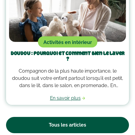
Activités en intérieur
Doudou : pourquoi et comment bien le laver
?
Compagnon de la plus haute importance, le
doudou suit votre enfant partout lorsqu’il est petit,
dans le lit, dans le salon, en promenade… En
grandissant, il garde bien souvent une place
En savoir plus
essentielle dans son cœur. Alors après avoir
accumulé une quantité de poussière, d’acariens et
d’autres microbes, il est peut-être temps de le
passer à la machine. Mais comment laver un
Tous les articles
doudou ?