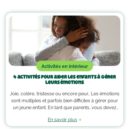
Activités en intérieur
4 activités pour aider les enfants à gérer
leurs émotions
Joie, colère, tristesse ou encore peur… Les émotions
sont multiples et parfois bien difficiles à gérer pour
un jeune enfant. En tant que parents, vous devez
alors faire preuve de compréhension et avoir parfois
En savoir plus
plus d’un tour dans votre sac pour les
accompagner. Voici quelques outils qui peuvent