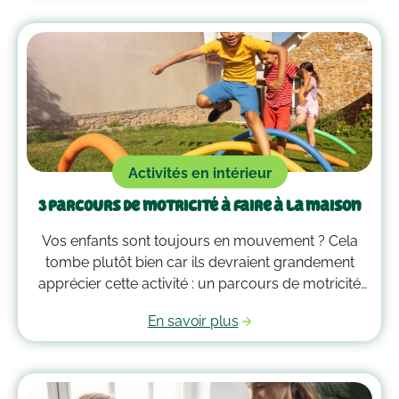
vous guider dans la gestion des émotions de vos
enfants !
Activités en intérieur
3 parcours de motricité à faire à la maison
Vos enfants sont toujours en mouvement ? Cela
tombe plutôt bien car ils devraient grandement
apprécier cette activité : un parcours de motricité
spécialement créé pour eux. Voici quelques idées
En savoir plus
qui vous guideront pour savoir comment faire un
parcours de motricité à la maison !