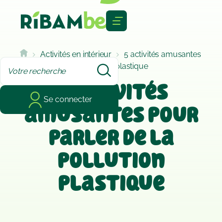
Cookies management panel
Activités en intérieur
5 activités amusantes
pour parler de la pollution plastique
5 activités
Se connecter
amusantes pour
parler de la
pollution
plastique