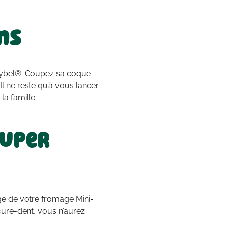
ns
bybel®. Coupez sa coque
 Il ne reste qu’à vous lancer
la famille.
Super
uge de votre fromage Mini-
ure-dent, vous n’aurez