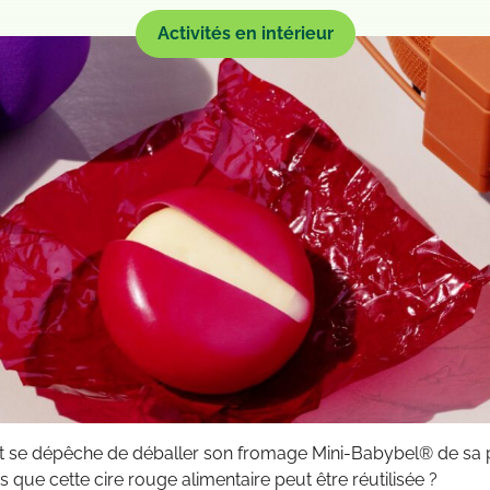
Activités en intérieur
nt se dépêche de déballer son fromage Mini-Babybel® de sa p
 que cette cire rouge alimentaire peut être réutilisée ?