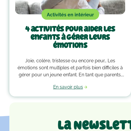
Activités en intérieur
4 activités pour aider les
enfants à gérer leurs
émotions
Joie, colère, tristesse ou encore peur… Les
émotions sont multiples et parfois bien difficiles à
gérer pour un jeune enfant. En tant que parents,
vous devez alors faire preuve de compréhension
En savoir plus
et avoir parfois plus d’un tour dans votre sac pour
les accompagner. Voici quelques outils qui
peuvent vous guider dans la gestion des émotions
de vos enfants !
La Newslet