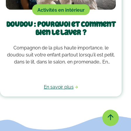
Activités en intérieur
Doudou : pourquoi et comment
bien le laver ?
Compagnon de la plus haute importance, le
doudou suit votre enfant partout lorsqu’il est petit,
dans le lit, dans le salon, en promenade… En
grandissant, il garde bien souvent une place
essentielle dans son cœur. Alors après avoir
accumulé une quantité de poussière, d’acariens et
En savoir plus
d’autres microbes, il est peut-être temps de le
passer à la machine. Mais comment laver un
doudou ?