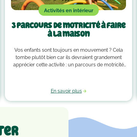
Activités en intérieur
3 parcours de motricité à faire
à la maison
Vos enfants sont toujours en mouvement ? Cela
tombe plutôt bien car ils devraient grandement
apprécier cette activité : un parcours de motricité
spécialement créé pour eux. Voici quelques idées
qui vous guideront pour savoir comment faire un
parcours de motricité à la maison !
En savoir plus
ter