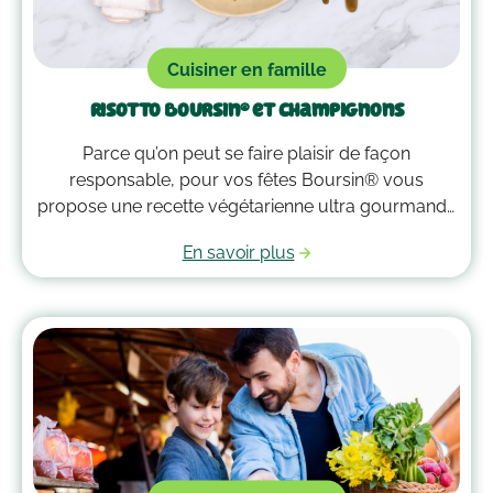
Cuisiner en famille
Risotto Boursin® et champignons
Parce qu’on peut se faire plaisir de façon
responsable, pour vos fêtes Boursin® vous
propose une recette végétarienne ultra gourmande
de risotto Boursin® et champignons ✨ Une recette
En savoir plus
savoureuse 4 fois moins émettrice en carbone qu’un
risotto avec du poulet (source : calculs Agribalyse,
ADEME). On vous souhaite un bon appétit !