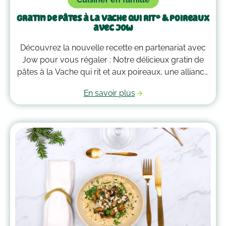
Gratin de pâtes à La Vache qui rit® & poireaux
avec Jow
Découvrez la nouvelle recette en partenariat avec
Jow pour vous régaler : Notre délicieux gratin de
pâtes à la Vache qui rit et aux poireaux, une alliance
gourmande qui vous fera fondre de plaisir à chaque
En savoir plus
bouchée