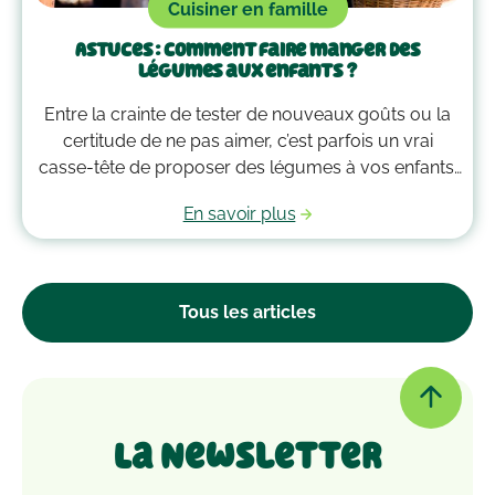
Cuisiner en famille
Astuces : comment faire manger des
légumes aux enfants ?
Entre la crainte de tester de nouveaux goûts ou la
certitude de ne pas aimer, c’est parfois un vrai
casse-tête de proposer des légumes à vos enfants.
Pas de panique ! Petit à petit, ces quelques astuces
En savoir plus
vous aideront à leur en faire manger facilement.
Tous les articles
La Newsletter