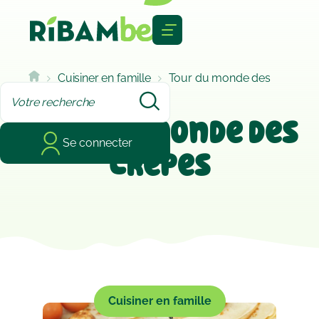
Cookies management panel
Cuisiner en famille
Tour du monde des
crêpes
Tour du monde des
Se connecter
crêpes
Cuisiner en famille