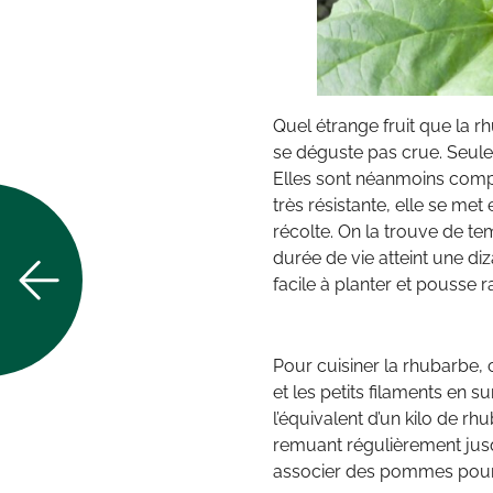
Quel étrange fruit que la rh
se déguste pas crue. Seule
Elles sont néanmoins compo
très résistante, elle se me
récolte. On la trouve de te
durée de vie atteint une diz
facile à planter et pousse 
Pour cuisiner la rhubarbe
et les petits filaments en s
l’équivalent d’un kilo de 
remuant régulièrement jus
associer des pommes pour a