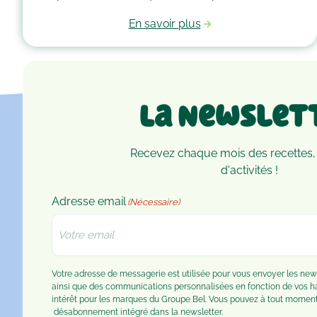
alliance gourmande qui vous fera fondre de plaisir
En savoir plus
à chaque bouchée
La Newslet
Recevez chaque mois des recettes,
d'activités !
Adresse email
(Nécessaire)
Votre adresse de messagerie est utilisée pour vous envoyer les n
ainsi que des communications personnalisées en fonction de vos 
intérêt pour les marques du Groupe Bel. Vous pouvez à tout moment u
désabonnement
intégré dans la newsletter.