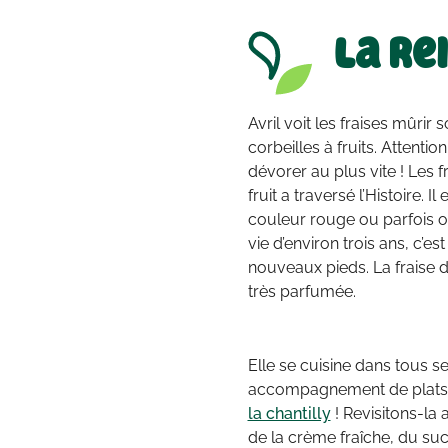
La re
Avril voit les fraises mûri
corbeilles à fruits. Attenti
dévorer au plus vite ! Les f
fruit a traversé l’Histoire.
couleur rouge ou parfois or
vie d’environ trois ans, c’e
nouveaux pieds. La fraise d
très parfumée.
Elle se cuisine dans tous 
accompagnement de plats salés
la chantilly
! Revisitons-la 
de la crème fraîche, du sucr