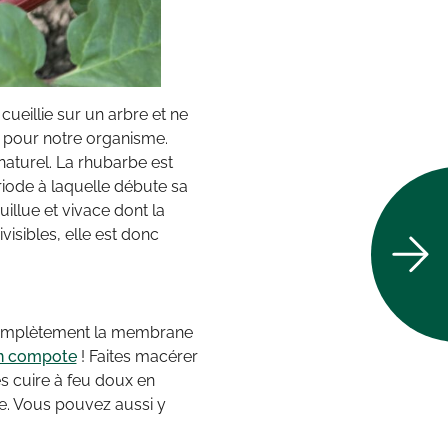
cueillie sur un arbre et ne
s pour notre organisme.
aturel. La rhubarbe est
riode à laquelle débute sa
illue et vivace dont la
visibles, elle est donc
 complètement la membrane
n compote
! Faites macérer
s cuire à feu doux en
e. Vous pouvez aussi y