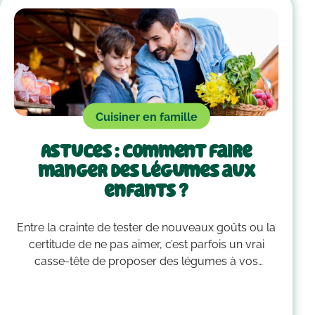
Cuisiner en famille
Astuces : comment faire
manger des légumes aux
enfants ?
Entre la crainte de tester de nouveaux goûts ou la
certitude de ne pas aimer, c’est parfois un vrai
casse-tête de proposer des légumes à vos
enfants. Pas de panique ! Petit à petit, ces quelques
astuces vous aideront à leur en faire manger
facilement.