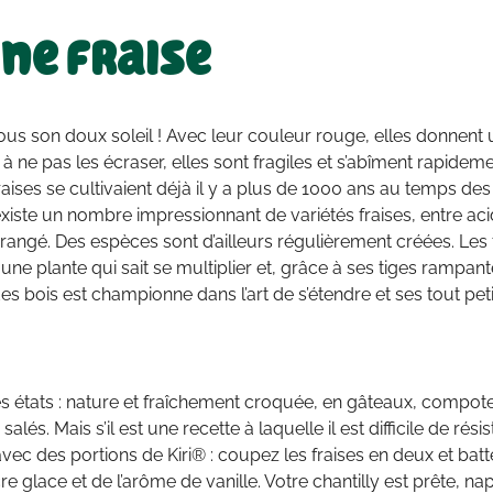
ine fraise
r sous son doux soleil ! Avec leur couleur rouge, elles donnen
on à ne pas les écraser, elles sont fragiles et s’abîment rapide
raises se cultivaient déjà il y a plus de 1000 ans au temps des 
 Il existe un nombre impressionnant de variétés fraises, entre ac
angé. Des espèces sont d’ailleurs régulièrement créées. Les 
st une plante qui sait se multiplier et, grâce à ses tiges rampa
es bois est championne dans l’art de s’étendre et ses tout peti
ses états : nature et fraîchement croquée, en gâteaux, compo
. Mais s’il est une recette à laquelle il est difficile de résist
avec des portions de Kiri® : coupez les fraises en deux et bat
e glace et de l’arôme de vanille. Votre chantilly est prête, nap