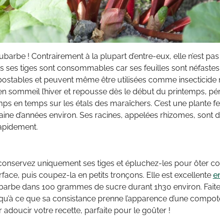
ubarbe ! Contrairement à la plupart d’entre-eux, elle n’est pas 
s ses tiges sont consommables car ses feuilles sont néfaste
stables et peuvent même être utilisées comme insecticide n
t en sommeil l’hiver et repousse dès le début du printemps, pé
mps en temps sur les étals des maraîchers. C’est une plante feu
aine d’années environ. Ses racines, appelées rhizomes, sont di
rapidement.
, conservez uniquement ses tiges et épluchez-les pour ôter
urface, puis coupez-la en petits tronçons. Elle est excellente
e
rhubarbe dans 100 grammes de sucre durant 1h30 environ. Faite
qu’à ce que sa consistance prenne l’apparence d’une compot
doucir votre recette, parfaite pour le goûter !