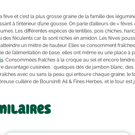
la fève et c’est la plus grosse graine de la famille des légumi
nt à l’intérieur d’une gousse. On parle d’ailleurs de « fèves 
umes. Les différentes espèces de lentilles, pois chiches, haric
 des féculents car ils sont riches en amidon. Les fèves pous
 atteindre un mètre de hauteur. Elles se consomment fraîche
tie de l’alimentation de base, elles ont même eu une place à p
is
. Consommées fraîches à la croque au sel et encore tendre, 
tre davantage cuisinées : quelques dés de jambon blanc, des 
raîches avec ou sans la peau qui entoure chaque graine, le t
euse cuillère de Boursin® Ail & Fines Herbes, et le tour est 
milaires