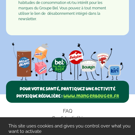
habitudes de consommation et/ou intérêt pour les
marques du Groupe Bel. Vous pouvez à tout moment
utiliser le lien de
désabonnement
intégré dans la
newsletter.
POUR VOTRE SANTÉ, PRATIQUEZ UNE ACTIVITÉ
PHYSIQUE RÉGULIÈRE :
www.mangerbouger.fr
FAQ
Confidentialité
Paramètres des cookies
This site uses cookies and gives you control over what you
want to activate
CGU