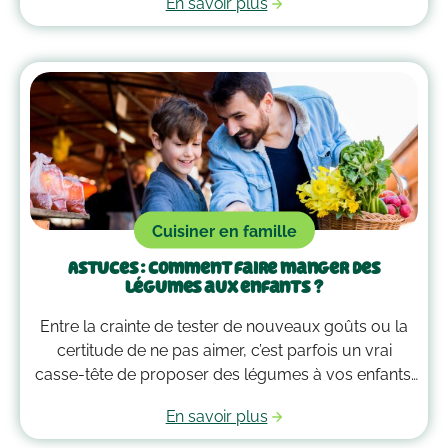
En savoir plus
savoureuse 4 fois moins émettrice en carbone qu’un
risotto avec du poulet (source : calculs Agribalyse,
ADEME). On vous souhaite un bon appétit !
Cuisiner en famille
Astuces : comment faire manger des
légumes aux enfants ?
Entre la crainte de tester de nouveaux goûts ou la
certitude de ne pas aimer, c’est parfois un vrai
casse-tête de proposer des légumes à vos enfants.
Pas de panique ! Petit à petit, ces quelques astuces
En savoir plus
vous aideront à leur en faire manger facilement.