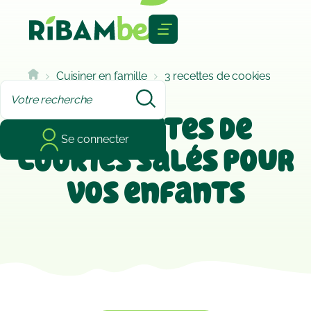
Cookies management panel
Cuisiner en famille
3 recettes de cookies
salés pour vos enfants
3 recettes de
Se connecter
cookies salés pour
vos enfants