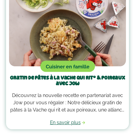
Cuisiner en famille
Gratin de pâtes à La Vache qui rit® & poireaux
avec Jow
Découvrez la nouvelle recette en partenariat avec
Jow pour vous régaler : Notre délicieux gratin de
pâtes à la Vache qui rit et aux poireaux, une alliance
gourmande qui vous fera fondre de plaisir à chaque
En savoir plus
bouchée