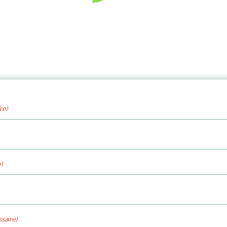
re)
)
saire)