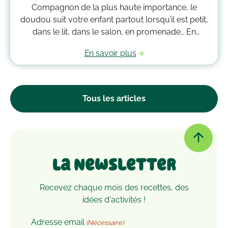
Compagnon de la plus haute importance, le
doudou suit votre enfant partout lorsqu’il est petit,
dans le lit, dans le salon, en promenade… En
grandissant, il garde bien souvent une place
En savoir plus
essentielle dans son cœur. Alors après avoir
accumulé une quantité de poussière, d’acariens et
d’autres microbes, il est peut-être temps de le
passer à la machine. Mais comment laver un
Tous les articles
doudou ?
La Newsletter
Recevez chaque mois des recettes, des
idées d'activités !
Adresse email
(Nécessaire)