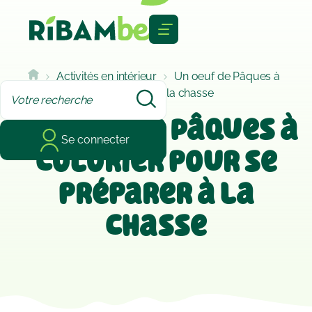
Cookies management panel
Activités en intérieur
Un oeuf de Pâques à
colorier pour se préparer à la chasse
Un oeuf de Pâques à
Se connecter
colorier pour se
préparer à la
chasse