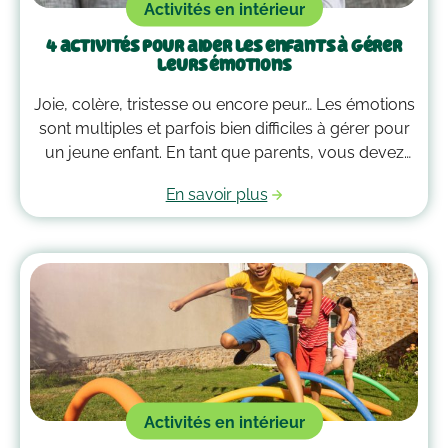
Activités en intérieur
4 activités pour aider les enfants à gérer
leurs émotions
Joie, colère, tristesse ou encore peur… Les émotions
sont multiples et parfois bien difficiles à gérer pour
un jeune enfant. En tant que parents, vous devez
alors faire preuve de compréhension et avoir parfois
En savoir plus
plus d’un tour dans votre sac pour les
accompagner. Voici quelques outils qui peuvent
vous guider dans la gestion des émotions de vos
enfants !
Activités en intérieur