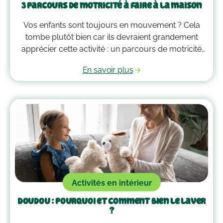
3 parcours de motricité à faire à la maison
Vos enfants sont toujours en mouvement ? Cela
tombe plutôt bien car ils devraient grandement
apprécier cette activité : un parcours de motricité
spécialement créé pour eux. Voici quelques idées
En savoir plus
qui vous guideront pour savoir comment faire un
parcours de motricité à la maison !
Activités en intérieur
Doudou : pourquoi et comment bien le laver
?