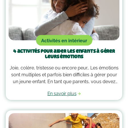
Activités en intérieur
4 activités pour aider les enfants à gérer
leurs émotions
Joie, colère, tristesse ou encore peur… Les émotions
sont multiples et parfois bien difficiles à gérer pour
un jeune enfant. En tant que parents, vous devez
alors faire preuve de compréhension et avoir parfois
En savoir plus
plus d’un tour dans votre sac pour les
accompagner. Voici quelques outils qui peuvent
vous guider dans la gestion des émotions de vos
enfants !