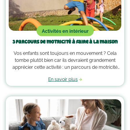
Activités en intérieur
3 parcours de motricité à faire à la maison
Vos enfants sont toujours en mouvement ? Cela
tombe plutôt bien car ils devraient grandement
apprécier cette activité : un parcours de motricité
spécialement créé pour eux. Voici quelques idées
En savoir plus
qui vous guideront pour savoir comment faire un
parcours de motricité à la maison !