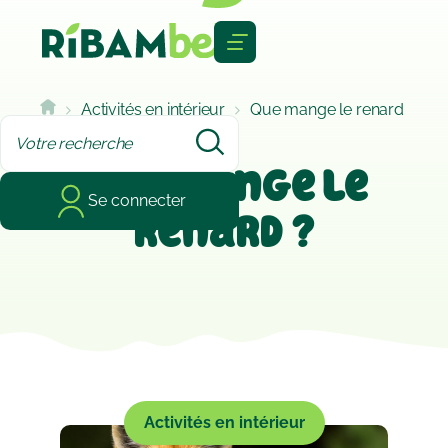
Cookies management panel
Activités en intérieur
Que mange le renard
?
Que mange le
Se connecter
renard ?
Activités en intérieur