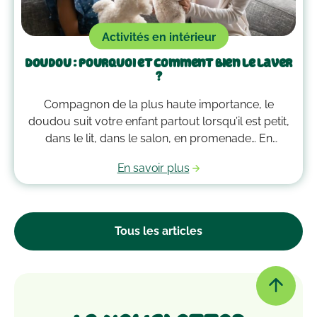
Activités en intérieur
Doudou : pourquoi et comment bien le laver
?
Compagnon de la plus haute importance, le
doudou suit votre enfant partout lorsqu’il est petit,
dans le lit, dans le salon, en promenade… En
grandissant, il garde bien souvent une place
En savoir plus
essentielle dans son cœur. Alors après avoir
accumulé une quantité de poussière, d’acariens et
d’autres microbes, il est peut-être temps de le
passer à la machine. Mais comment laver un
Tous les articles
doudou ?