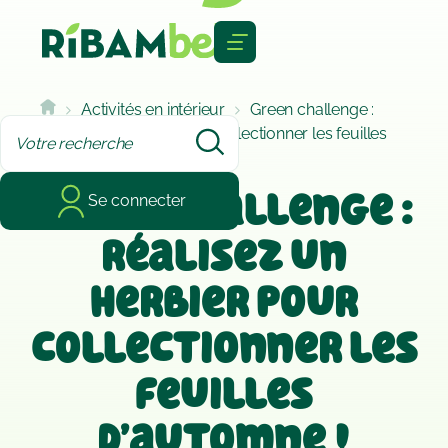
Cookies management panel
Activités en intérieur
Green challenge :
réalisez un herbier pour collectionner les feuilles
d’automne !
Green challenge :
Se connecter
réalisez un
herbier pour
collectionner les
feuilles
d’automne !