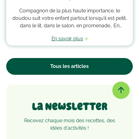
Compagnon de la plus haute importance, le
doudou suit votre enfant partout lorsqu’il est petit,
dans le lit, dans le salon, en promenade… En
grandissant, il garde bien souvent une place
En savoir plus
essentielle dans son cœur. Alors après avoir
accumulé une quantité de poussière, d’acariens et
d’autres microbes, il est peut-être temps de le
passer à la machine. Mais comment laver un
Tous les articles
doudou ?
La Newsletter
Recevez chaque mois des recettes, des
idées d'activités !