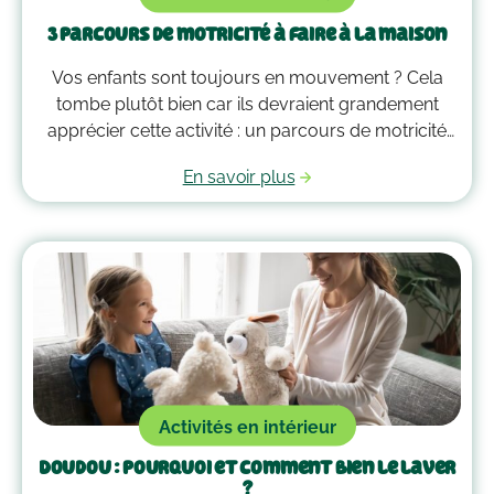
3 parcours de motricité à faire à la maison
Vos enfants sont toujours en mouvement ? Cela
tombe plutôt bien car ils devraient grandement
apprécier cette activité : un parcours de motricité
spécialement créé pour eux. Voici quelques idées
En savoir plus
qui vous guideront pour savoir comment faire un
parcours de motricité à la maison !
Activités en intérieur
Doudou : pourquoi et comment bien le laver
?