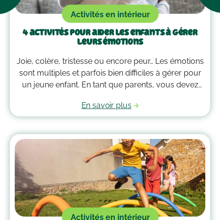
Activités en intérieur
4 activités pour aider les enfants à gérer
leurs émotions
Joie, colère, tristesse ou encore peur… Les émotions
sont multiples et parfois bien difficiles à gérer pour
un jeune enfant. En tant que parents, vous devez
alors faire preuve de compréhension et avoir parfois
En savoir plus
plus d’un tour dans votre sac pour les
accompagner. Voici quelques outils qui peuvent
vous guider dans la gestion des émotions de vos
enfants !
Activités en intérieur