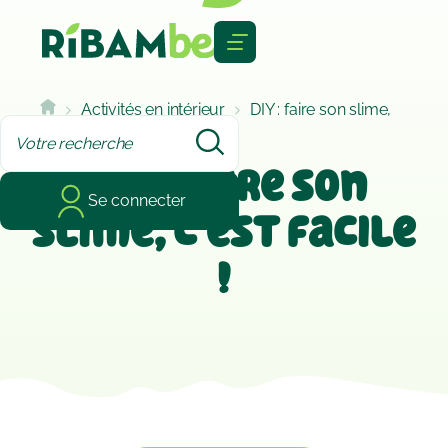
Cookies management panel
Activités en intérieur
DIY : faire son slime,
c’est facile !
DIY : faire son
Se connecter
slime, c’est facile
!