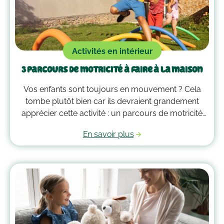
Activités en intérieur
3 parcours de motricité à faire à la maison
Vos enfants sont toujours en mouvement ? Cela
tombe plutôt bien car ils devraient grandement
apprécier cette activité : un parcours de motricité
spécialement créé pour eux. Voici quelques idées
En savoir plus
qui vous guideront pour savoir comment faire un
parcours de motricité à la maison !