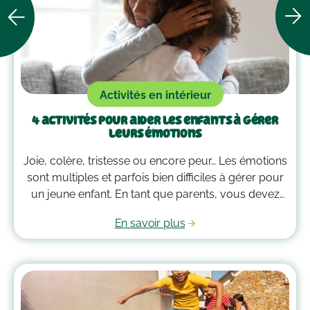
Activités en intérieur
4 activités pour aider les enfants à gérer
leurs émotions
Joie, colère, tristesse ou encore peur… Les émotions
sont multiples et parfois bien difficiles à gérer pour
un jeune enfant. En tant que parents, vous devez
alors faire preuve de compréhension et avoir parfois
En savoir plus
plus d’un tour dans votre sac pour les
accompagner. Voici quelques outils qui peuvent
vous guider dans la gestion des émotions de vos
enfants !