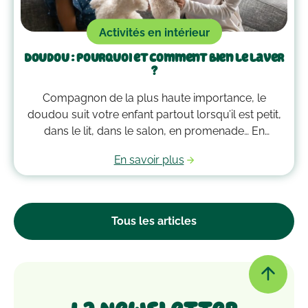
Activités en intérieur
Doudou : pourquoi et comment bien le laver
?
Compagnon de la plus haute importance, le
doudou suit votre enfant partout lorsqu’il est petit,
dans le lit, dans le salon, en promenade… En
grandissant, il garde bien souvent une place
En savoir plus
essentielle dans son cœur. Alors après avoir
accumulé une quantité de poussière, d’acariens et
d’autres microbes, il est peut-être temps de le
passer à la machine. Mais comment laver un
Tous les articles
doudou ?