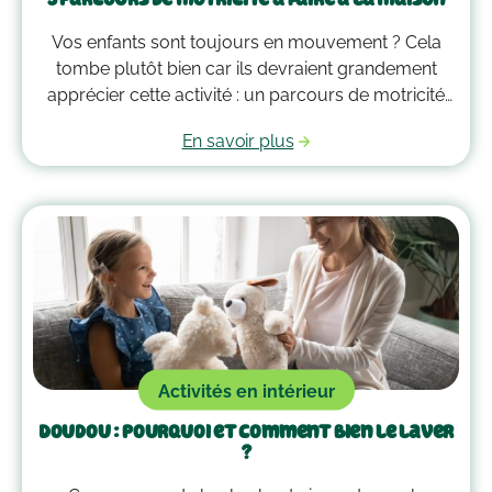
Vos enfants sont toujours en mouvement ? Cela
tombe plutôt bien car ils devraient grandement
apprécier cette activité : un parcours de motricité
spécialement créé pour eux. Voici quelques idées
En savoir plus
qui vous guideront pour savoir comment faire un
parcours de motricité à la maison !
Activités en intérieur
Doudou : pourquoi et comment bien le laver
?