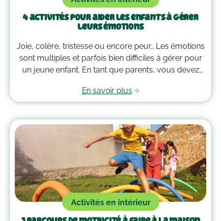
4 activités pour aider les enfants à gérer
leurs émotions
Joie, colère, tristesse ou encore peur… Les émotions
sont multiples et parfois bien difficiles à gérer pour
un jeune enfant. En tant que parents, vous devez
alors faire preuve de compréhension et avoir parfois
En savoir plus
plus d’un tour dans votre sac pour les
accompagner. Voici quelques outils qui peuvent
vous guider dans la gestion des émotions de vos
enfants !
Activités en intérieur
3 parcours de motricité à faire à la maison