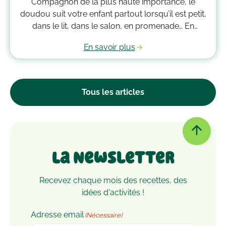
Compagnon de la plus haute importance, le
doudou suit votre enfant partout lorsqu’il est petit,
dans le lit, dans le salon, en promenade… En
grandissant, il garde bien souvent une place
En savoir plus
essentielle dans son cœur. Alors après avoir
accumulé une quantité de poussière, d’acariens et
d’autres microbes, il est peut-être temps de le
passer à la machine. Mais comment laver un
Tous les articles
doudou ?
La Newsletter
Recevez chaque mois des recettes, des
idées d'activités !
Adresse email
(Nécessaire)