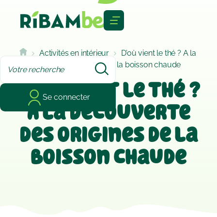
Cookies management panel
Activités en intérieur
D’où vient le thé ? A la
découverte des origines de la boisson chaude
D’où vient le thé ?
Se connecter
A la découverte
des origines de la
boisson chaude