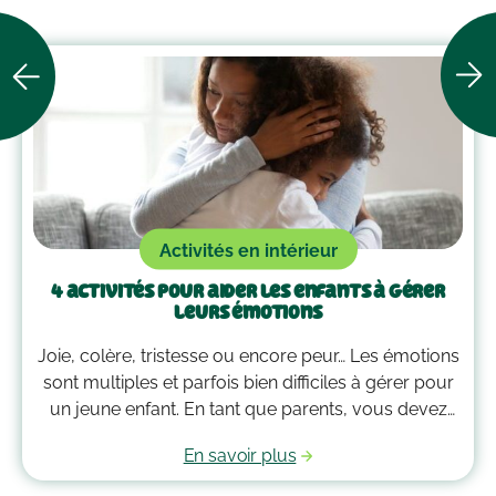
Activités en intérieur
4 activités pour aider les enfants à gérer
leurs émotions
Joie, colère, tristesse ou encore peur… Les émotions
sont multiples et parfois bien difficiles à gérer pour
un jeune enfant. En tant que parents, vous devez
alors faire preuve de compréhension et avoir parfois
En savoir plus
plus d’un tour dans votre sac pour les
accompagner. Voici quelques outils qui peuvent