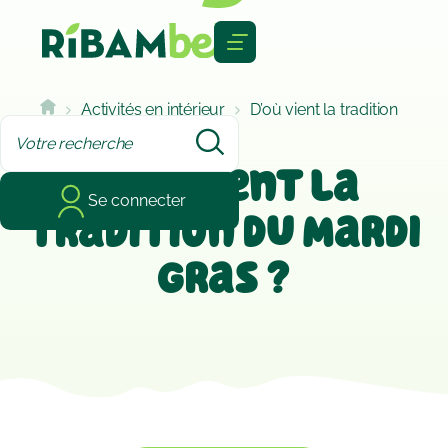
Cookies management panel
Activités en intérieur
D’où vient la tradition
du Mardi Gras ?
D’où vient la
Se connecter
tradition du Mardi
Gras ?