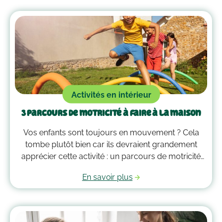
vous guider dans la gestion des émotions de vos
enfants !
Activités en intérieur
3 parcours de motricité à faire à la maison
Vos enfants sont toujours en mouvement ? Cela
tombe plutôt bien car ils devraient grandement
apprécier cette activité : un parcours de motricité
spécialement créé pour eux. Voici quelques idées
En savoir plus
qui vous guideront pour savoir comment faire un
parcours de motricité à la maison !