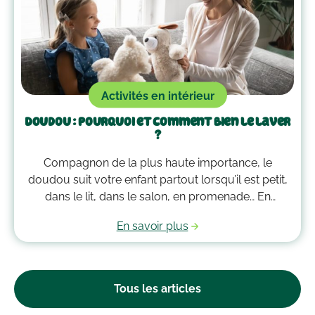
Activités en intérieur
Doudou : pourquoi et comment bien le laver
?
Compagnon de la plus haute importance, le
doudou suit votre enfant partout lorsqu’il est petit,
dans le lit, dans le salon, en promenade… En
grandissant, il garde bien souvent une place
En savoir plus
essentielle dans son cœur. Alors après avoir
accumulé une quantité de poussière, d’acariens et
d’autres microbes, il est peut-être temps de le
passer à la machine. Mais comment laver un
Tous les articles
doudou ?