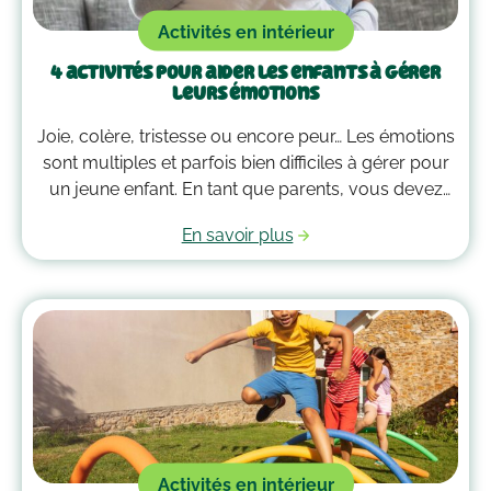
Activités en intérieur
4 activités pour aider les enfants à gérer
leurs émotions
Joie, colère, tristesse ou encore peur… Les émotions
sont multiples et parfois bien difficiles à gérer pour
un jeune enfant. En tant que parents, vous devez
alors faire preuve de compréhension et avoir parfois
En savoir plus
plus d’un tour dans votre sac pour les
accompagner. Voici quelques outils qui peuvent
vous guider dans la gestion des émotions de vos
enfants !
Activités en intérieur