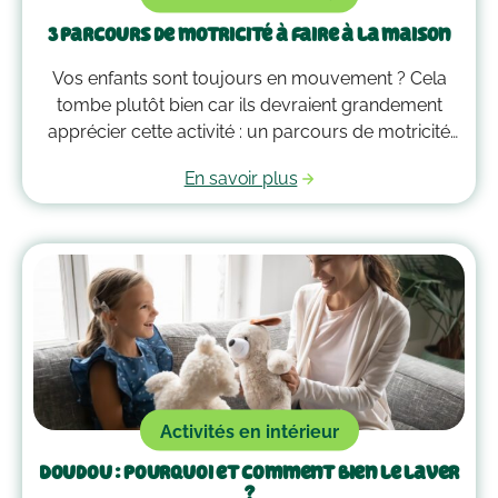
3 parcours de motricité à faire à la maison
Vos enfants sont toujours en mouvement ? Cela
tombe plutôt bien car ils devraient grandement
apprécier cette activité : un parcours de motricité
spécialement créé pour eux. Voici quelques idées
En savoir plus
qui vous guideront pour savoir comment faire un
parcours de motricité à la maison !
Activités en intérieur
Doudou : pourquoi et comment bien le laver
?