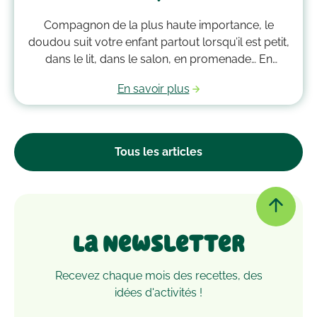
Compagnon de la plus haute importance, le
doudou suit votre enfant partout lorsqu’il est petit,
dans le lit, dans le salon, en promenade… En
grandissant, il garde bien souvent une place
En savoir plus
essentielle dans son cœur. Alors après avoir
accumulé une quantité de poussière, d’acariens et
d’autres microbes, il est peut-être temps de le
passer à la machine. Mais comment laver un
Tous les articles
doudou ?
La Newsletter
Recevez chaque mois des recettes, des
idées d'activités !