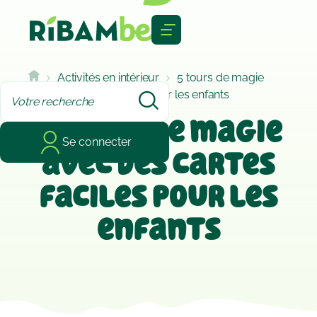
Cookies management panel
Activités en intérieur
5 tours de magie
avec des cartes faciles pour les enfants
5 tours de magie
Se connecter
avec des cartes
faciles pour les
enfants