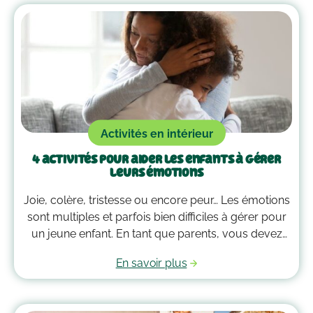
Activités en intérieur
4 activités pour aider les enfants à gérer
leurs émotions
Joie, colère, tristesse ou encore peur… Les émotions
sont multiples et parfois bien difficiles à gérer pour
un jeune enfant. En tant que parents, vous devez
alors faire preuve de compréhension et avoir parfois
En savoir plus
plus d’un tour dans votre sac pour les
accompagner. Voici quelques outils qui peuvent
vous guider dans la gestion des émotions de vos