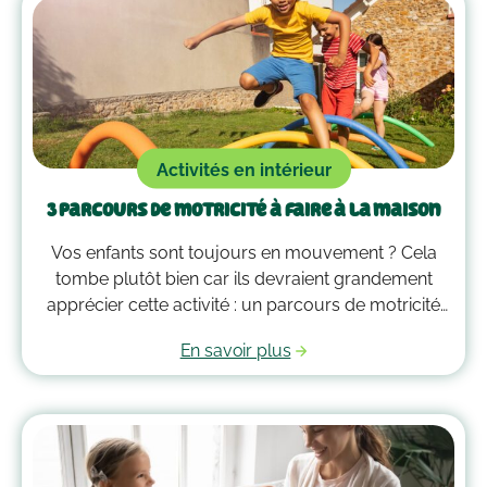
enfants !
Activités en intérieur
3 parcours de motricité à faire à la maison
Vos enfants sont toujours en mouvement ? Cela
tombe plutôt bien car ils devraient grandement
apprécier cette activité : un parcours de motricité
spécialement créé pour eux. Voici quelques idées
En savoir plus
qui vous guideront pour savoir comment faire un
parcours de motricité à la maison !