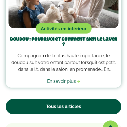
Activités en intérieur
Doudou : pourquoi et comment bien le laver
?
Compagnon de la plus haute importance, le
doudou suit votre enfant partout lorsqu’il est petit,
dans le lit, dans le salon, en promenade… En
grandissant, il garde bien souvent une place
En savoir plus
essentielle dans son cœur. Alors après avoir
accumulé une quantité de poussière, d’acariens et
d’autres microbes, il est peut-être temps de le
passer à la machine. Mais comment laver un
Tous les articles
doudou ?