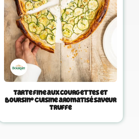
Tarte fine aux courgettes et
Boursin® Cuisine aromatisé saveur
Truffe