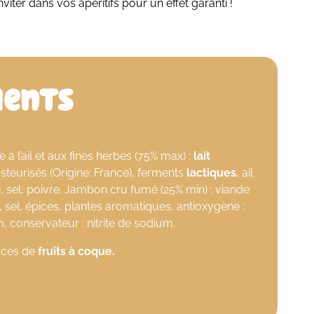
nviter dans vos apéritifs pour un effet garanti !
ients
 à l’ail et aux fines herbes (75% max) :
lait
teurisés (Origine: France), ferments
lactiques
, ail
), sel, poivre. Jambon cru fumé (25% min) : viande
, sel, épices, plantes aromatiques, antioxygène :
 conservateur : nitrite de sodium.
races de
fruits à coque.