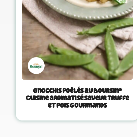
Gnocchis poêlés au Boursin®
Cuisine aromatisé saveur Truffe
et pois gourmands