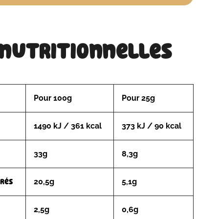
 nutritionnelles
Pour 100g
Pour 25g
1490 kJ / 361 kcal
373 kJ / 90 kcal
33g
8,3g
urés
20,5g
5,1g
2,5g
0,6g