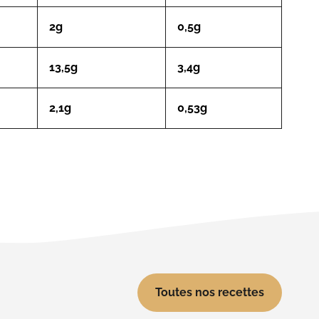
2g
0,5g
13,5g
3,4g
2,1g
0,53g
Toutes nos recettes