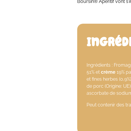
Boursin® Apéritif vont s’i
Ingréd
Ingrédients : Fromage
51% et
crème
19% pas
et fines herbes (0,9%
de porc (Origine: UE)
ascorbate de sodium,
Peut contenir des t