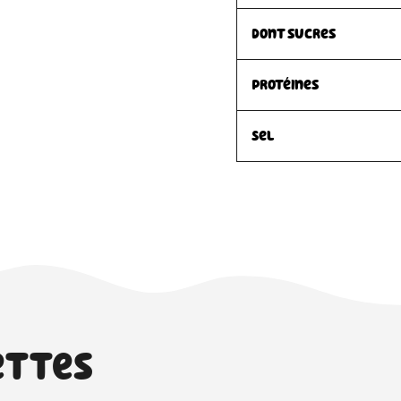
dont sucres
Protéines
Sel
ettes