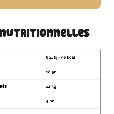
 nutritionnelles
821 kj - 96 kcal
18,5g
urés
12,5g
4,0g