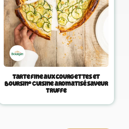
Tarte fine aux courgettes et
Boursin® Cuisine aromatisé saveur
Truffe