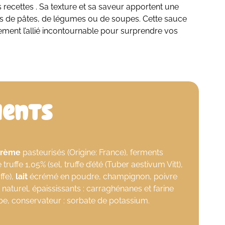
 recettes . Sa texture et sa saveur apportent une
ts de pâtes, de légumes ou de soupes. Cette sauce
ment l’allié incontournable pour surprendre vos
ients
crème
pasteurisés (Origine: France), ferments
e truffe 1,05% (sel, truffe d’été (Tuber aestivum Vitt),
ffe),
lait
écrémé en poudre, champignon, poivre
 naturel, épaississants : carraghénanes et farine
be, conservateur : sorbate de potassium.