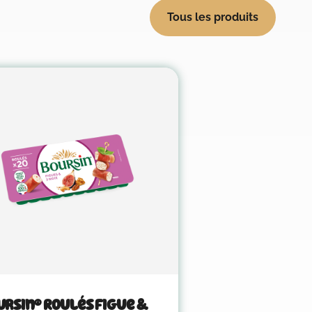
Tous les produits
rsin® Roulés Figue &