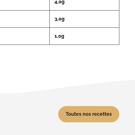
4,0g
3,0g
1,0g
Toutes nos recettes