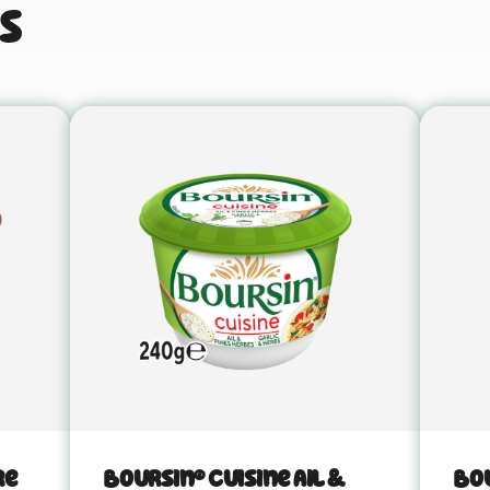
s
re
Boursin® Cuisine Ail &
Bou