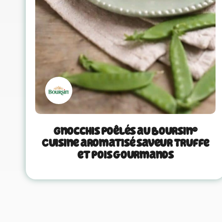
Gnocchis poêlés au Boursin®
Cuisine aromatisé saveur Truffe
et pois gourmands