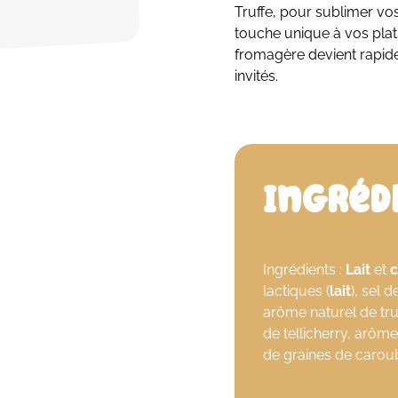
Truffe, pour sublimer vos
touche unique à vos pla
fromagère devient rapide
invités.
Ingréd
Ingrédients :
Lait
et
lactiques (
lait
), sel d
arôme naturel de tru
de tellicherry, arôme
de graines de carou