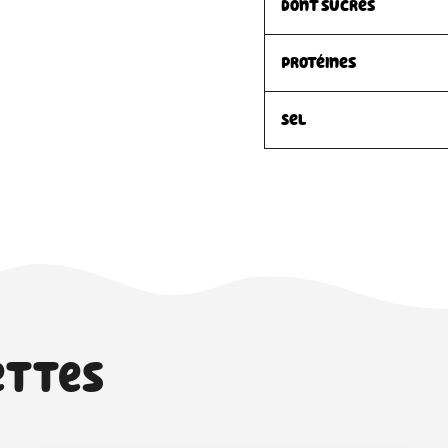
dont sucres
Protéines
Sel
ettes