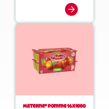
Materne® Pomme 16x100g