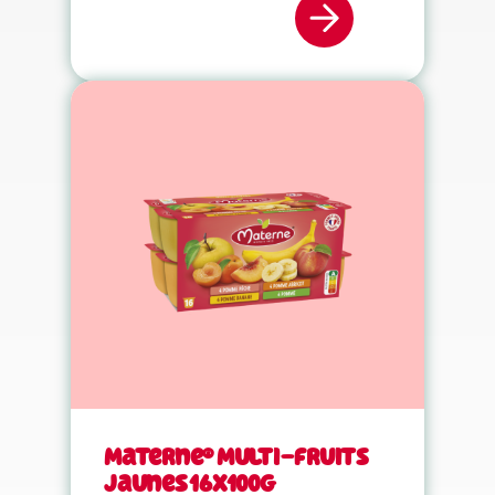
Materne® Multi-fruits
jaunes 16x100g