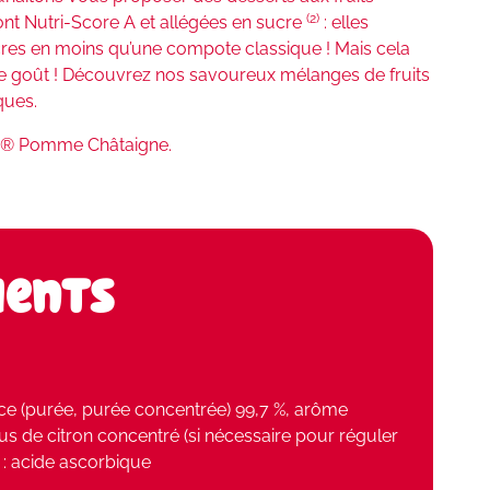
(2)
sont Nutri-Score A et allégées en sucre
: elles
res en moins qu’une compote classique ! Mais cela
de goût ! Découvrez nos savoureux mélanges de fruits
ques.
ne® Pomme Châtaigne.
ients
e (purée, purée concentrée) 99,7 %, arôme
s de citron concentré (si nécessaire pour réguler
t : acide ascorbique