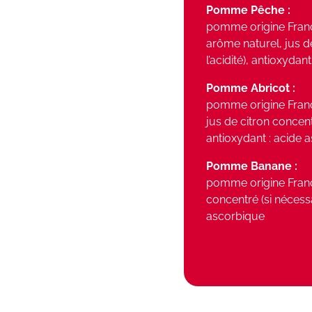
Pomme Pêche :
pomme origine France
arôme naturel, jus d
l’acidité), antioxydan
Pomme Abricot :
pomme origine France
jus de citron concentr
antioxydant : acide 
Pomme Banane :
pomme origine France
concentré (si nécessa
ascorbique