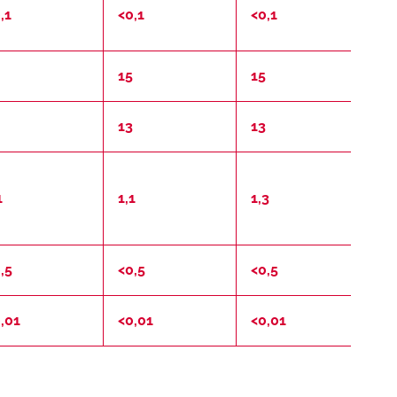
,1
<0,1
<0,1
<0
15
15
1
13
13
1
1
1,1
1,3
1,
,5
<0,5
<0,5
<
,01
<0,01
<0,01
<