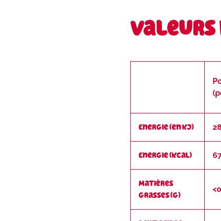
Valeurs
P
(p
Energie (en kJ)
2
Energie (kcal)
6
Matières
<0
grasses (g)