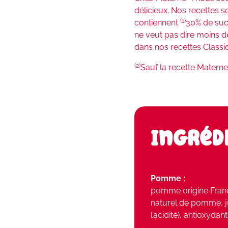
délicieux. Nos recettes 
(1)
contiennent
30% de suc
ne veut pas dire moins 
dans nos recettes Classi
(2)
Sauf la recette Mater
Ingréd
Pomme :
pomme origine Franc
naturel de pomme, ju
l’acidité), antioxydan