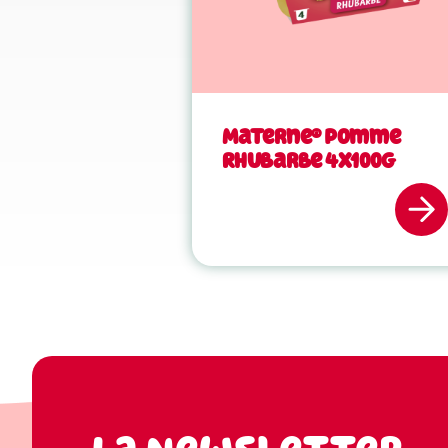
Materne® Pomme
Rhubarbe 4x100g