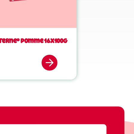
terne® Pomme 16x100g