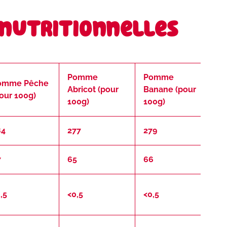
 nutritionnelles
Pomme
Pomme
omme Pêche
P
Abricot (pour
Banane (pour
our 100g)
1
100g)
100g)
84
277
279
2
7
65
66
5
,5
<0,5
<0,5
<