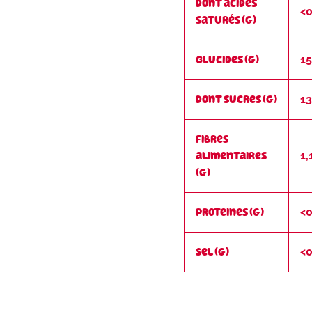
dont acides
<0
saturés (g)
Glucides (g)
15
dont sucres (g)
13
Fibres
alimentaires
1,
(g)
Proteines (g)
<0
Sel (g)
<0