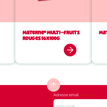
Materne® Multi-fruits
Ma
rouges 16x100g
Adresse email
(Nécessaire)