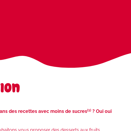
ion
(1)
dans des recettes avec moins de sucres
? Oui oui
uhaitons vous proposer des desserts aux fruits