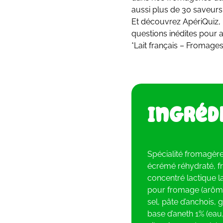
aussi plus de 30 saveur
Et découvrez ApériQuiz, 
questions inédites pour 
*Lait français – Fromages
Ingréd
Spécialité fromagère
écrémé réhydraté, fr
concentré lactique lai
pour fromage (arôme
sel, pâte d’anchois, 
base d’aneth 1% (eau,