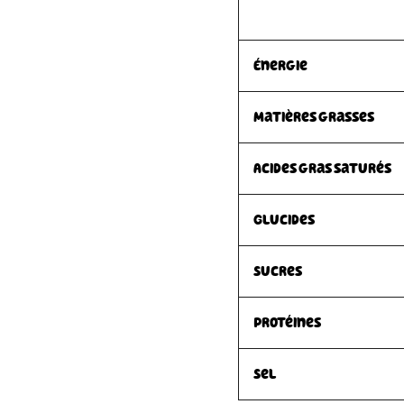
Énergie
Matières grasses
Acides gras saturés
Glucides
Sucres
Protéines
Sel