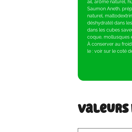
ail, arôme naturel, h
Saumon Aneth, prépa
naturel, maltodextrin
déshydraté) dans le
dans les cubes saveur 
coque, mollusques e
À conserver au froi
le : voir sur le coté de
Valeurs