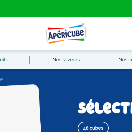
uits
Nos saveurs
Nos e
ve
Sélect
48 cubes