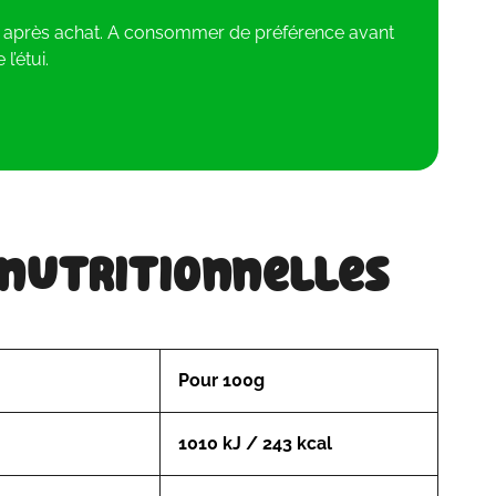
d après achat. A consommer de préférence avant
 l’étui.
 nutritionnelles
Pour 100g
1010 kJ / 243 kcal