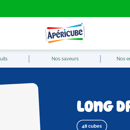
uits
Nos saveurs
Nos e
Long D
48 cubes