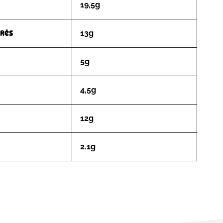
19,5g
urés
13g
5g
4,5g
12g
2.1g