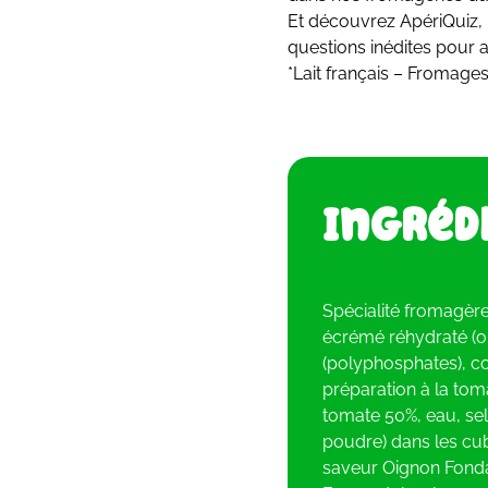
Et découvrez ApériQuiz, 
questions inédites pour 
*Lait français – Fromages
Ingréd
Spécialité fromagère
écrémé réhydraté (or
(polyphosphates), con
préparation à la to
tomate 50%, eau, sel
poudre) dans les cu
saveur Oignon Fondan